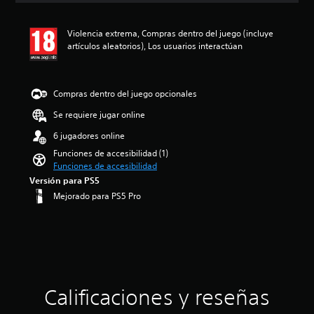
n
i
c
ó
i
Violencia extrema, Compras dentro del juego (incluye
n
a
artículos aleatorios), Los usuarios interactúan
m
r
e
c
d
o
i
Compras dentro del juego opcionales
n
a
t
d
Se requiere jugar online
r
e
o
6 jugadores online
5
l
e
Funciones de accesibilidad (1)
e
s
Funciones de accesibilidad
s
t
Versión para PS5
d
r
Mejorado para PS5 Pro
e
e
a
l
u
l
d
a
i
s
o
d
i
e
n
u
Calificaciones y reseñas
d
n
i
t