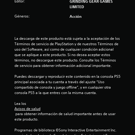
Editor:
GRINDING GEAR GAMES
l
LIMITED
i
Géneros:
Acción
f
i
La descarga de este producto está sujeta a la aceptación de los 
Términos de servicio de PlayStation y de nuestros Términos de 
c
uso del Software, así como de cualquier condición adicional 
que se aplique a este producto. Si no desea aceptar estos 
a
términos, no descargue este producto. Consulte los Términos 
de servicio para obtener información adicional importante.
c
Puedes descargar y reproducir este contenido en la consola PS5 
i
principal asociada a tu cuenta a través del ajuste “Uso 
compartido de consola y juego offline”, y en cualquier otra 
o
consola PS5 a la que entres con la misma cuenta.
n
Lea los 
Avisos de salud
 para obtener información de salud importante antes de usar 
e
este producto.
s
Programas de biblioteca ©Sony Interactive Entertainment Inc. 