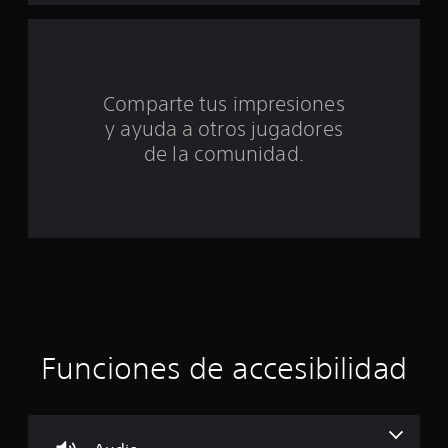
t
a
l
Comparte tus impresiones
y ayuda a otros jugadores
d
de la comunidad.
e
c
i
n
c
o
Funciones de accesibilidad
e
s