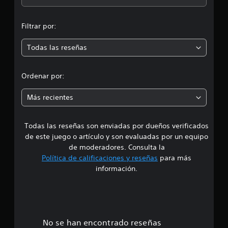
a
l
n
i
Filtrar por:
f
m
i
c
Todas las reseñas
e
a
c
d
i
Ordenar por:
o
i
n
Más recientes
e
a
s
Todas las reseñas son enviadas por dueños verificados
d
de este juego o artículo y son evaluadas por un equipo
e
de moderadores. Consulta la
Política de calificaciones y reseñas
para más
5
información.
e
s
t
No se han encontrado reseñas