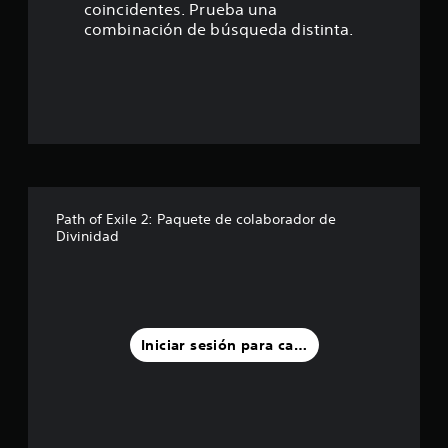
coincidentes. Prueba una
r
combinación de búsqueda distinta.
e
l
l
a
s
Path of Exile 2: Paquete de colaborador de
Divinidad
d
e
u
Iniciar sesión para calificar
n
t
o