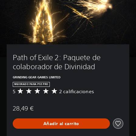
e
d
e
s
r
e
d
u
c
i
Path of Exile 2: Paquete de 
r
e
colaborador de Divinidad
l
v
GRINDING GEAR GAMES LIMITED
o
l
MEJORADO PARA PS5 PRO
u
5
2 calificaciones
C
m
a
e
l
n
28,49 €
i
y
f
s
i
i
Añadir al carrito
c
l
a
e
c