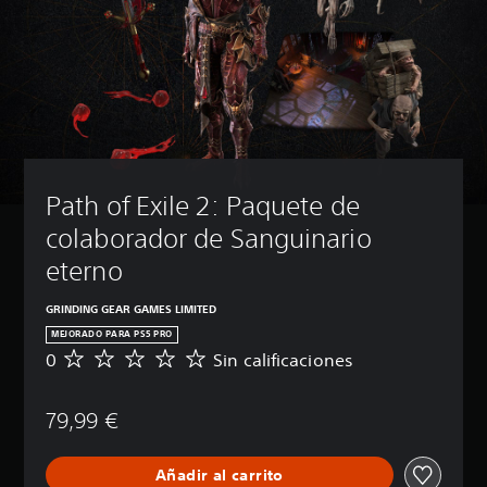
e
d
e
s
r
e
d
u
c
i
Path of Exile 2: Paquete de 
r
e
colaborador de Sanguinario 
l
v
eterno
o
l
GRINDING GEAR GAMES LIMITED
u
MEJORADO PARA PS5 PRO
m
0
Sin calificaciones
S
e
i
n
n
y
79,99 €
c
s
a
i
l
l
Añadir al carrito
i
e