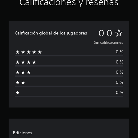
Calificaciones y reseñas
v
i
d
u
a
S
0.0
l
Calificación global de los jugadores
e
i
Sin calificaciones
s
.
0 %
n
0 %
c
0 %
a
0 %
l
0 %
i
f
i
c
Ediciones: