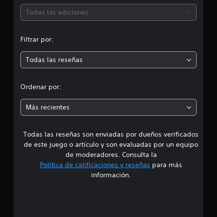
a
Todas las ediciones
c
Filtrar por:
i
Todas las reseñas
o
n
Ordenar por:
e
Más recientes
s
Todas las reseñas son enviadas por dueños verificados
de este juego o artículo y son evaluadas por un equipo
de moderadores. Consulta la
Política de calificaciones y reseñas
para más
información.