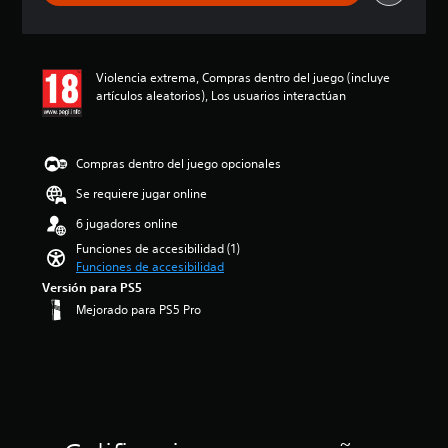
f
n
i
c
c
i
a
a
Violencia extrema, Compras dentro del juego (incluye
c
r
artículos aleatorios), Los usuarios interactúan
i
c
o
o
n
n
e
t
Compras dentro del juego opcionales
s
r
o
Se requiere jugar online
l
6 jugadores online
e
s
Funciones de accesibilidad (1)
d
Funciones de accesibilidad
e
Versión para PS5
a
Mejorado para PS5 Pro
u
d
i
o
i
n
d
i