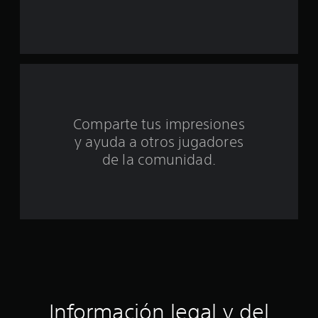
n
t
o
t
a
Comparte tus impresiones
l
y ayuda a otros jugadores
d
de la comunidad.
e
c
i
n
c
Información legal y del
o