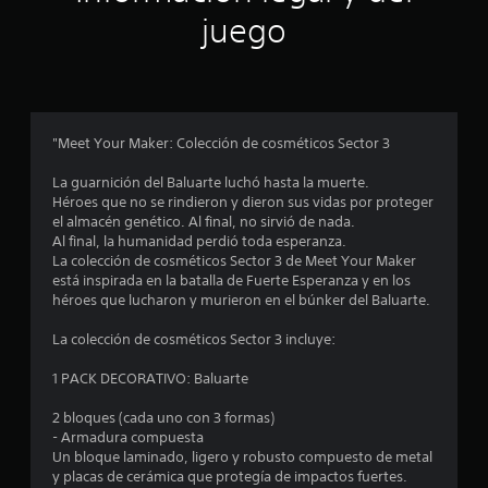
juego
e
s
t
"Meet Your Maker: Colección de cosméticos Sector 3
r
La guarnición del Baluarte luchó hasta la muerte.
e
Héroes que no se rindieron y dieron sus vidas por proteger
el almacén genético. Al final, no sirvió de nada.
l
Al final, la humanidad perdió toda esperanza.
La colección de cosméticos Sector 3 de Meet Your Maker
l
está inspirada en la batalla de Fuerte Esperanza y en los
héroes que lucharon y murieron en el búnker del Baluarte.
a
La colección de cosméticos Sector 3 incluye:
s
1 PACK DECORATIVO: Baluarte
e
2 bloques (cada uno con 3 formas)
n
- Armadura compuesta
Un bloque laminado, ligero y robusto compuesto de metal
2
y placas de cerámica que protegía de impactos fuertes.