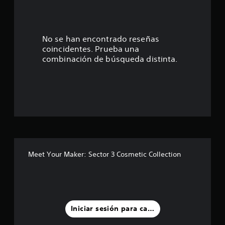
e
s
t
No se han encontrado reseñas
coincidentes. Prueba una
r
combinación de búsqueda distinta.
e
l
l
a
s
Meet Your Maker: Sector 3 Cosmetic Collection
d
e
u
Iniciar sesión para calificar