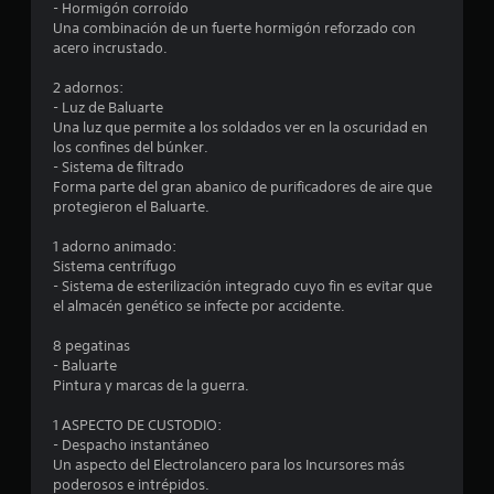
- Hormigón corroído
c
Una combinación de un fuerte hormigón reforzado con
acero incrustado.
a
2 adornos:
l
- Luz de Baluarte
Una luz que permite a los soldados ver en la oscuridad en
los confines del búnker.
i
- Sistema de filtrado
Forma parte del gran abanico de purificadores de aire que
f
protegieron el Baluarte.
i
1 adorno animado:
Sistema centrífugo
c
- Sistema de esterilización integrado cuyo fin es evitar que
el almacén genético se infecte por accidente.
a
8 pegatinas
c
- Baluarte
Pintura y marcas de la guerra.
i
1 ASPECTO DE CUSTODIO:
o
- Despacho instantáneo
Un aspecto del Electrolancero para los Incursores más
n
poderosos e intrépidos.