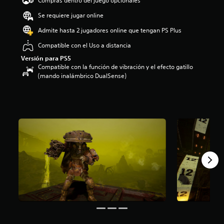
Compras dentro del juego opcionales
5
Se requiere jugar online
e
s
Admite hasta 2 jugadores online que tengan PS Plus
t
r
Compatible con el Uso a distancia
e
Versión para PS5
l
Compatible con la función de vibración y el efecto gatillo
l
(mando inalámbrico DualSense)
a
s
d
e
u
n
t
o
t
a
l
d
e
c
i
n