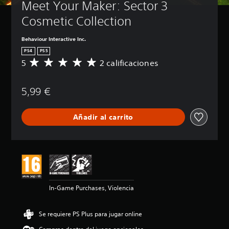
Meet Your Maker: Sector 3 
Cosmetic Collection
Behaviour Interactive Inc.
PS4
PS5
5
2 calificaciones
C
a
l
5,99 €
i
f
i
Añadir al carrito
c
a
c
i
ó
n
m
e
In-Game Purchases, Violencia
d
i
a
Se requiere PS Plus para jugar online
d
e