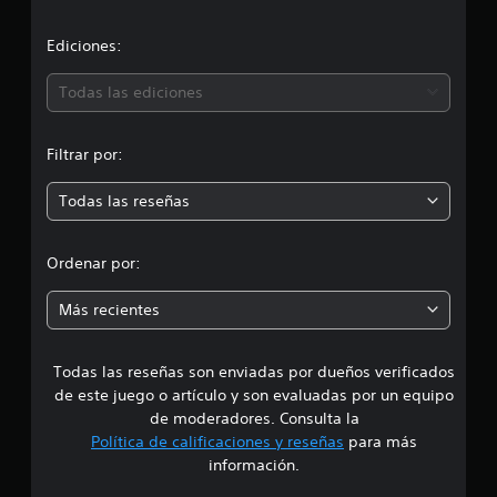
c
n
e
i
s
Ediciones:
ó
Todas las ediciones
n
Filtrar por:
m
Todas las reseñas
e
d
Ordenar por:
i
Más recientes
a
Todas las reseñas son enviadas por dueños verificados
d
de este juego o artículo y son evaluadas por un equipo
e
de moderadores. Consulta la
Política de calificaciones y reseñas
para más
5
información.