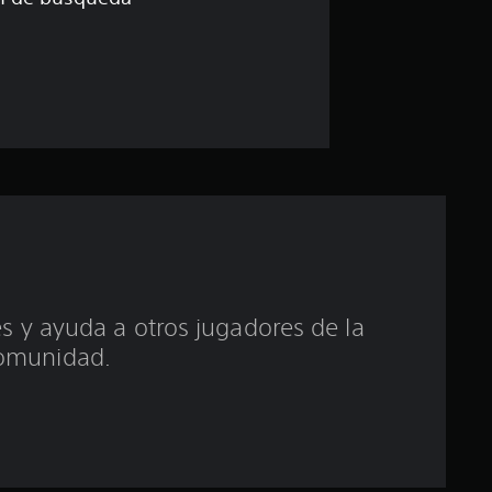
e
1
e
s
t
r
e
l
 y ayuda a otros jugadores de la
omunidad.
l
a
d