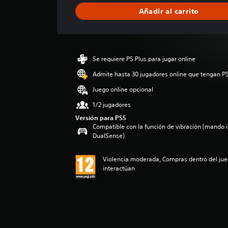
i
Añadir al carrito
c
a
c
i
ó
Se requiere PS Plus para jugar online
n
m
Admite hasta 30 jugadores online que tengan PS
e
Juego online opcional
d
i
1/2 jugadores
a
Versión para PS5
d
Compatible con la función de vibración (mando 
e
DualSense)
5
e
Violencia moderada, Compras dentro del jue
s
interactúan
t
r
e
l
l
a
s