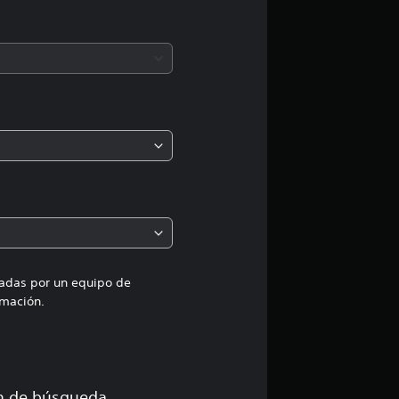
c
i
ó
n
m
e
d
i
uadas por un equipo de
mación.
a
d
ón de búsqueda