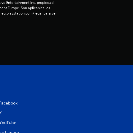
l
ive Entertainment Inc. propiedad 
ment Europe. Son aplicables los 
a
 eu.playstation.com/legal para ver 
s
e
n
1
c
a
l
Facebook
i
X
YouTube
f
Instagram