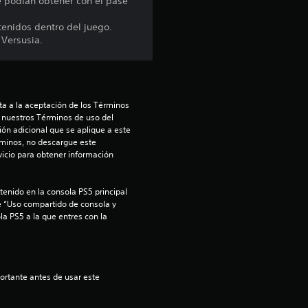
e podían obtener con el pase
i
tenidos dentro del juego.
 Versusia.
n
c
o
a a la aceptación de los Términos 
 nuestros Términos de uso del 
ón adicional que se aplique a este 
e
rminos, no descargue este 
icio para obtener información 
s
t
enido en la consola PS5 principal 
e “Uso compartido de consola y 
la PS5 a la que entres con la 
r
e
l