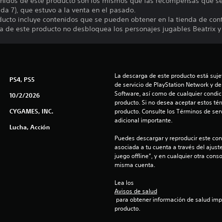
enidos de este producto son los mismos que las recompensas que s
a 7), que estuvo a la venta en el pasado.
ducto incluye contenidos que se pueden obtener en la tienda de con
a de este producto no desbloquea los personajes jugables Beatrix y
La descarga de este producto está sujet
PS4, PS5
de servicio de PlayStation Network y de
Software, así como de cualquier condici
10/2/2026
producto. Si no desea aceptar estos té
CYGAMES, INC.
producto. Consulte los Términos de serv
adicional importante.
Lucha, Acción
Puedes descargar y reproducir este cont
asociada a tu cuenta a través del ajust
juego offline”, y en cualquier otra conso
misma cuenta.
Lea los 
Avisos de salud
 para obtener información de salud importante antes de usar este 
producto.