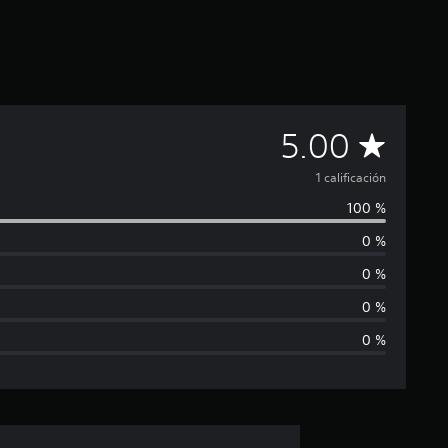
C
5.00
a
1 calificación
100 %
l
0 %
i
0 %
f
0 %
0 %
i
c
a