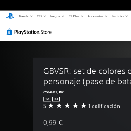
Tienda
PS5
Juegos
PS Plus
Accesorios
Noticias
GBVSR: set de colores 
personaje (pase de bata
CYGAMES, INC.
PS4
PS5
5
1 calificación
C
a
l
0,99 €
i
f