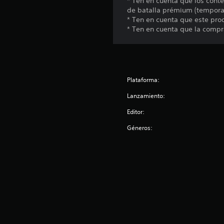
* Ten en cuenta que los cont
de batalla prémium (temporad
* Ten en cuenta que este pro
* Ten en cuenta que la compr
Plataforma:
Lanzamiento:
Editor:
Géneros: