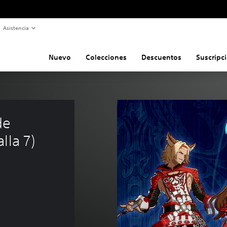
Asistencia
Nuevo
Colecciones
Descuentos
Suscripc
de 
lla 7)