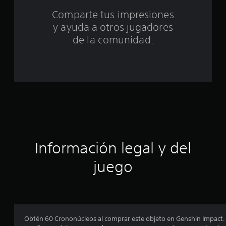
a
Comparte tus impresiones
l
y ayuda a otros jugadores
d
de la comunidad.
e
c
i
n
c
Información legal y del
o
juego
e
s
t
Obtén 60 Crononúcleos al comprar este objeto en Genshin Impact.