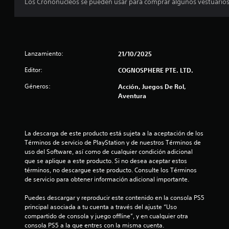
r
Los Crononúcleos se pueden usar para comprar algunos vestuarios en
e
l
l
Lanzamiento:
21/10/2025
Editor:
COGNOSPHERE PTE. LTD.
a
Géneros:
Acción, Juegos De Rol,
s
Aventura
e
n
La descarga de este producto está sujeta a la aceptación de los 
Términos de servicio de PlayStation y de nuestros Términos de 
2
uso del Software, así como de cualquier condición adicional 
que se aplique a este producto. Si no desea aceptar estos 
c
términos, no descargue este producto. Consulte los Términos 
de servicio para obtener información adicional importante.
a
Puedes descargar y reproducir este contenido en la consola PS5 
l
principal asociada a tu cuenta a través del ajuste “Uso 
compartido de consola y juego offline”, y en cualquier otra 
i
consola PS5 a la que entres con la misma cuenta.