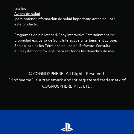
f
Lea los 
Avisos de salud
i
 para obtener información de salud importante antes de usar 
este producto.
c
Programas de biblioteca ©Sony Interactive Entertainment Inc. 
propiedad exclusiva de Sony Interactive Entertainment Europe. 
a
Son aplicables los Términos de uso del Software. Consulta 
eu.playstation.com/legal para ver todos los derechos de uso.
c
i
© COGNOSPHERE. All Rights Reserved.
o
“HoYoverse” is a trademark and/or registered trademark of
n
COGNOSPHERE PTE. LTD.
e
s