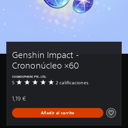
Genshin Impact - 
Crononúcleo ×60
COGNOSPHERE PTE. LTD.
5
2 calificaciones
C
a
l
1,19 €
i
f
i
Añadir al carrito
c
a
c