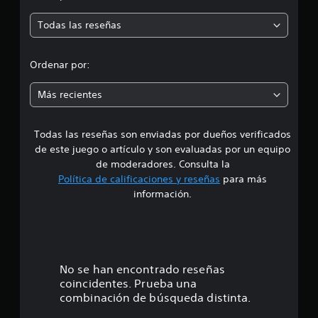
m
l
i
Todas las reseñas
e
f
i
d
c
Ordenar por:
a
i
c
Más recientes
i
o
a
n
e
Todas las reseñas son enviadas por dueños verificados
d
s
de este juego o artículo y son evaluadas por un equipo
e
de moderadores. Consulta la
Política de calificaciones y reseñas
para más
5
información.
e
s
t
No se han encontrado reseñas
coincidentes. Prueba una
r
combinación de búsqueda distinta.