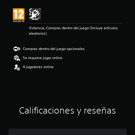
i
ó
n
m
e
Violencia, Compras dentro del juego (Incluye artículos
d
aleatorios)
i
a
d
Compras dentro del juego opcionales
e
5
Se requiere jugar online
e
s
4 jugadores online
t
r
e
l
l
a
s
Calificaciones y reseñas
d
e
u
n
t