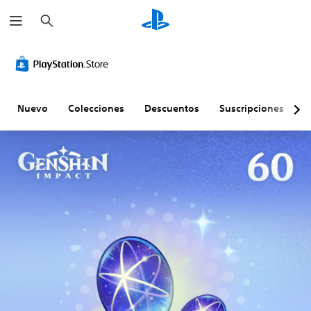
B
u
s
c
a
r
Nuevo
Colecciones
Descuentos
Suscripciones
E