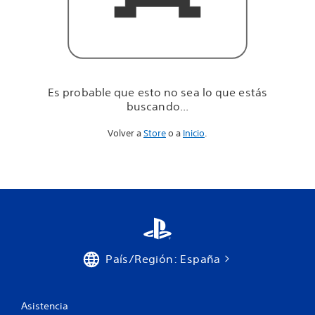
u
e
e
s
t
á
s
Es probable que esto no sea lo que estás
b
buscando...
u
s
Volver a
Store
o a
Inicio
.
c
a
n
d
o
.
.
.
País/Región: España
Asistencia