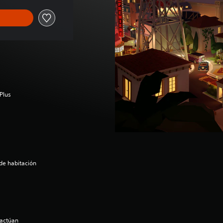
Plus
 de habitación
ractúan