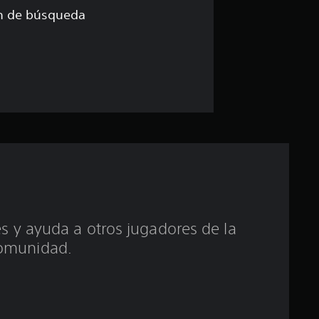
e
ón de búsqueda
5
e
s
t
r
e
l
 y ayuda a otros jugadores de la
omunidad.
l
a
s