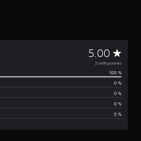
C
5.00
a
2 calificaciones
100 %
l
0 %
i
0 %
f
0 %
0 %
i
c