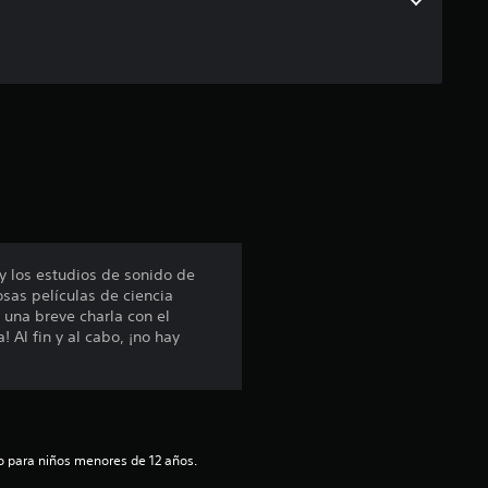
e
c
i
n
c
o
 y los estudios de sonido de
e
sas películas de ciencia
 una breve charla con el
s
Al fin y al cabo, ¡no hay
t
r
to para niños menores de 12 años.
e