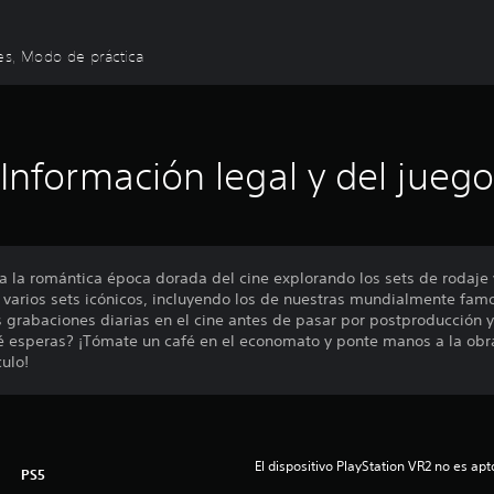
les, Modo de práctica
Información legal y del juego
 a la romántica época dorada del cine explorando los sets de rodaje
 varios sets icónicos, incluyendo los de nuestras mundialmente famo
as grabaciones diarias en el cine antes de pasar por postproducción y
 esperas? ¡Tómate un café en el economato y ponte manos a la obra! 
ulo!
El dispositivo PlayStation VR2 no es ap
PS5