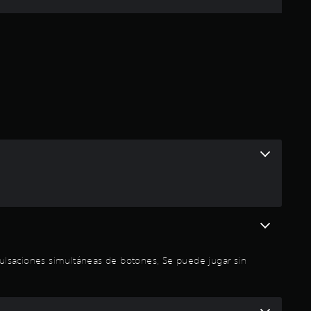
d
e
u
n
t
o
t
a
l
ulsaciones simultáneas de botones, Se puede jugar sin
d