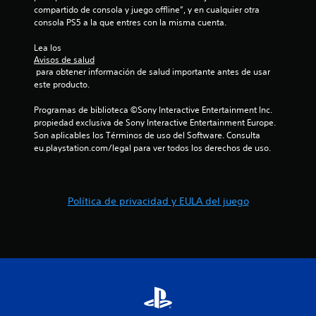
i
u
compartido de consola y juego offline”, y en cualquier otra 
S
o
g
consola PS5 a la que entres con la misma cuenta.
e
n
a
p
r
e
Lea los 
u
.
s
Avisos de salud
e
 para obtener información de salud importante antes de usar 
v
d
este producto.
i
e
s
Programas de biblioteca ©Sony Interactive Entertainment Inc. 
j
u
propiedad exclusiva de Sony Interactive Entertainment Europe. 
u
a
Son aplicables los Términos de uso del Software. Consulta 
g
l
eu.playstation.com/legal para ver todos los derechos de uso.
a
e
r
s
s
L
i
Política de privacidad y EULA del juego
a
n
i
p
n
u
f
o
l
r
s
m
a
a
c
c
i
i