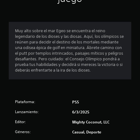
c
a
e
s
r
c
a
l
l
u
o
o
e
l
s
s
n
s
b
c
Muy alto sobre el mar Egeo se encuentra el reino
i
o
o
i
legendario de los dioses y las diosas. Aquí, los olímpicos se
n
t
a
reúnen para decidir el destino de los mortales mediante
f
i
o
s
una odisea épica de golf en miniatura. Ábrete camino con
d
n
d
el putt por templos intrincados, paisajes míticos y peligros
i
o
e
u
desafiantes. Pero cuidado: el Consejo Olímpico pondrá a
s
s
r
prueba tus habilidades y decidirá si mereces la victoria o si
a
c
r
a
deberás enfrentarte a la ira de los dioses.
t
á
n
u
a
p
t
a
i
e
l
c
d
t
r
a
o
e
Plataforma:
PS5
i
m
d
d
e
o
Lanzamiento:
6/3/2025
e
n
e
o
d
t
l
Editor:
Mighty Coconut, LLC
o
e
j
n
r
o
u
Géneros:
Casual, Deporte
.
d
e
e