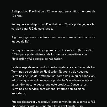
e
g
n
o
s
A
t
p
El dispositivo PlayStation VR2 no es apto para niños menores de 
l
r
a
12 años.
t
o
r
e
d
a
Se requiere un dispositivo PlayStation VR2 para poder jugar a la 
r
e
p
versión para PS5 de este juego.
n
u
r
n
a
a
Algunos jugadores pueden experimentar mareo cinético con los 
l
c
t
juegos de RV.
í
t
i
m
i
Se requiere un área de juego mínima de 2 m × 2 m (6 ft 7 in × 6 
v
i
c
ft 7 in) para poder disfrutar de los juegos compatibles con 
a
t
a
PlayStation VR2 a escala de habitación.
s
e
r
d
d
l
La descarga de este producto está sujeta a la aceptación de los 
e
e
a
Términos de servicio de PlayStation Network y de nuestros 
i
t
f
Términos de uso del Software, así como de cualquier condición 
i
o
n
adicional que se aplique a este producto. Si no desea aceptar 
e
r
d
estos términos, no descargue este producto. Consulte los 
m
m
i
Términos de servicio para obtener información adicional 
p
a
importante.
c
o
d
a
.
e
Puedes descargar y reproducir este contenido en la consola PS5 
c
j
principal asociada a tu cuenta a través del ajuste “Uso 