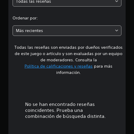
Todas las reseñas
a
e
e
i
r
j
o
l
d
u
p
a
Ordenar por:
g
a
i
i
r
a
n
Más recientes
a
r
f
a
q
s
o
u
i
r
Todas las reseñas son enviadas por dueños verificados
d
e
m
n
s
de este juego o artículo y son evaluadas por un equipo
a
p
e
e
de moderadores. Consulta la
c
u
a
Política de calificaciones y reseñas
para más
i
l
i
4
ó
información.
s
d
n
é
a
.
d
n
c
e
t
6
i
l
i
o
t
c
7
No se han encontrado reseñas
u
n
a
t
coincidentes. Prueba una
e
d
e
o
combinación de búsqueda distinta.
s
e
r
r
s
s
i
á
d
a
e