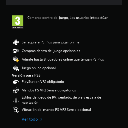
r
n
c
s
o
c
i
j
l
i
ó
u
e
Compras dentro del juego, Los usuarios interactúan
a
n
g
s
r
m
a
d
c
e
r
e
o
d
a
l
n
i
l
Se requiere PS Plus para jugar online
j
t
a
j
u
r
d
u
Compras dentro del juego opcionales
e
o
e
e
g
Admite hasta 8 jugadores online que tengan PS Plus
l
4
g
o
e
.
o
Juego online opcional
e
s
6
y
n
d
Versión para PS5
7
d
c
e
e
e
PlayStation VR2 obligatorio
u
a
s
s
a
Mandos PS VR2 Sense obligatorios
u
t
p
l
d
r
l
Estilos de juego de RV: sentado, de pie y escala de
q
i
e
a
habitación
u
o
l
z
i
Vibración del mando PS VR2 Sense opcional
i
l
a
e
n
a
r
Ver todo
r
d
s
t
m
i
d
e