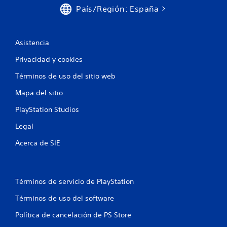
o
País/Región: España
ó
n
n
e
v
s
i
Asistencia
s
s
u
i
Privacidad y cookies
a
m
l
Términos de uso del sitio web
u
t
l
a
Mapa del sitio
t
m
á
b
PlayStation Studios
n
i
Legal
e
é
n
a
Acerca de SIE
s
s
e
d
c
e
o
b
Términos de servicio de PlayStation
m
o
u
t
Términos de uso del software
n
o
i
Política de cancelación de PS Store
n
c