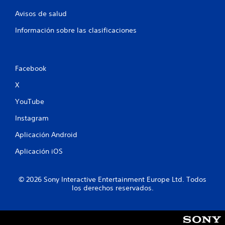
a
e
a
s
Avisos de salud
t
P
r
Información sobre las clasificaciones
u
a
e
v
d
é
e
s
Facebook
s
d
j
e
X
u
a
g
u
YouTube
a
d
r
Instagram
i
a
o
l
Aplicación Android
o
j
v
u
Aplicación iOS
i
e
b
g
r
o
© 2026 Sony Interactive Entertainment Europe Ltd. Todos
a
y
los derechos reservados.
c
d
i
e
ó
s
n
p