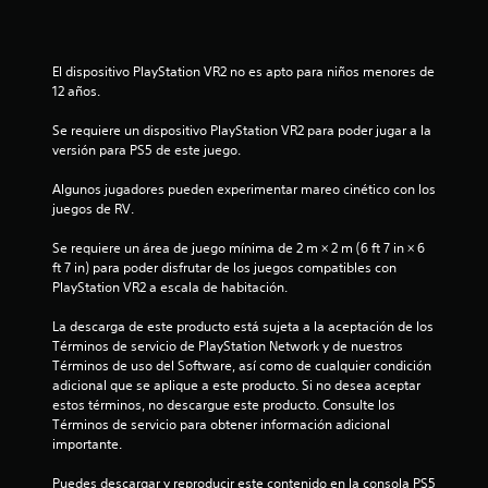
e
g
n
o
A
t
p
l
r
a
El dispositivo PlayStation VR2 no es apto para niños menores de 
t
o
r
12 años.
e
d
a
r
e
p
Se requiere un dispositivo PlayStation VR2 para poder jugar a la 
n
u
r
versión para PS5 de este juego.
n
a
a
l
c
t
Algunos jugadores pueden experimentar mareo cinético con los 
í
t
i
juegos de RV.
m
i
v
i
c
Se requiere un área de juego mínima de 2 m × 2 m (6 ft 7 in × 6 
a
t
a
ft 7 in) para poder disfrutar de los juegos compatibles con 
s
e
r
PlayStation VR2 a escala de habitación.
d
d
l
e
e
a
La descarga de este producto está sujeta a la aceptación de los 
i
t
f
Términos de servicio de PlayStation Network y de nuestros 
i
o
n
Términos de uso del Software, así como de cualquier condición 
e
r
d
adicional que se aplique a este producto. Si no desea aceptar 
m
m
i
estos términos, no descargue este producto. Consulte los 
p
a
Términos de servicio para obtener información adicional 
c
o
d
importante.
a
.
e
c
j
Puedes descargar y reproducir este contenido en la consola PS5 