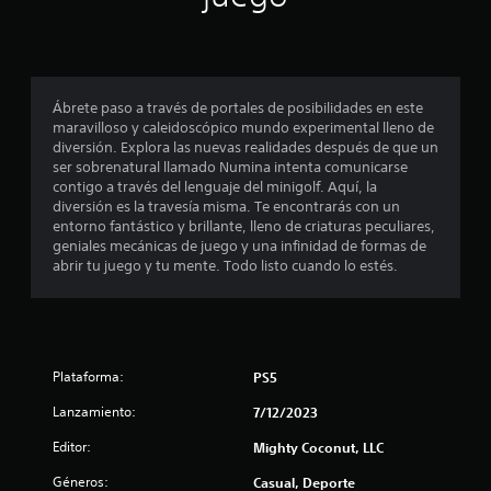
a
a
e
s
r
c
l
l
l
u
o
o
e
i
s
s
n
s
b
c
Ábrete paso a través de portales de posibilidades en este
f
o
o
i
maravilloso y caleidoscópico mundo experimental lleno de
n
t
a
diversión. Explora las nuevas realidades después de que un
i
i
o
s
ser sobrenatural llamado Numina intenta comunicarse
d
n
d
contigo a través del lenguaje del minigolf. Aquí, la
c
o
e
u
diversión es la travesía misma. Te encontrarás con un
s
s
r
entorno fantástico y brillante, lleno de criaturas peculiares,
a
a
r
a
geniales mecánicas de juego y una infinidad de formas de
t
á
n
abrir tu juego y tu mente. Todo listo cuando lo estés.
u
c
p
t
a
i
e
l
i
d
t
r
a
o
e
o
m
d
d
Plataforma:
PS5
e
o
e
n
e
n
Lanzamiento:
7/12/2023
d
t
l
o
e
j
e
Editor:
Mighty Coconut, LLC
r
o
u
.
d
e
s
Géneros:
Casual, Deporte