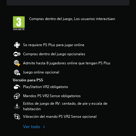
r
n
c
s
o
c
i
j
l
i
ó
u
e
Compras dentro del juego, Los usuarios interactúan
a
n
g
s
r
m
a
d
c
e
r
e
o
d
a
l
n
i
l
Se requiere PS Plus para jugar online
j
t
a
j
u
r
d
u
Compras dentro del juego opcionales
e
o
e
e
g
Admite hasta 8 jugadores online que tengan PS Plus
l
4
g
o
e
.
o
Juego online opcional
e
s
9
y
n
d
Versión para PS5
e
d
c
e
s
e
PlayStation VR2 obligatorio
u
a
t
s
a
Mandos PS VR2 Sense obligatorios
u
r
p
l
d
e
l
Estilos de juego de RV: sentado, de pie y escala de
q
i
l
a
habitación
u
o
l
z
i
Vibración del mando PS VR2 Sense opcional
i
a
a
e
n
s
r
Ver todo
r
d
d
t
m
i
e
e