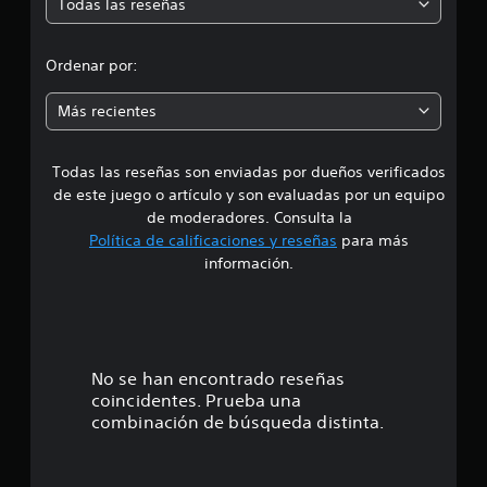
Todas las reseñas
a
e
e
i
r
j
o
l
d
u
p
a
Ordenar por:
g
a
i
i
r
a
n
Más recientes
a
r
f
a
q
s
o
u
i
r
Todas las reseñas son enviadas por dueños verificados
d
e
m
n
s
de este juego o artículo y son evaluadas por un equipo
a
p
e
e
de moderadores. Consulta la
c
u
a
Política de calificaciones y reseñas
para más
i
l
i
4
ó
información.
s
d
n
é
a
.
d
n
c
e
t
9
i
l
i
o
t
c
e
No se han encontrado reseñas
u
n
a
t
coincidentes. Prueba una
e
d
s
o
combinación de búsqueda distinta.
s
e
r
r
s
t
i
á
d
a
e