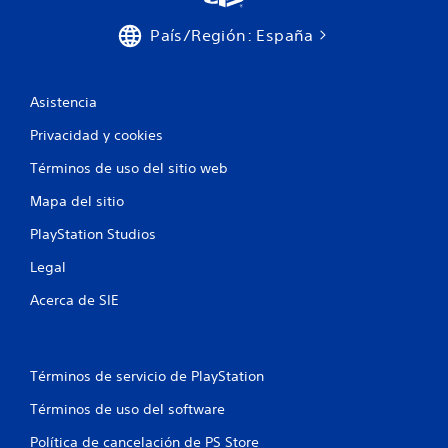
o
ó
n
País/Región: España
n
e
v
s
i
s
s
Asistencia
u
i
a
m
Privacidad y cookies
l
u
t
Términos de uso del sitio web
l
a
t
m
Mapa del sitio
á
b
n
i
PlayStation Studios
e
é
Legal
n
a
s
s
Acerca de SIE
e
d
c
e
o
b
m
o
Términos de servicio de PlayStation
u
t
n
Términos de uso del software
o
i
n
c
Política de cancelación de PS Store