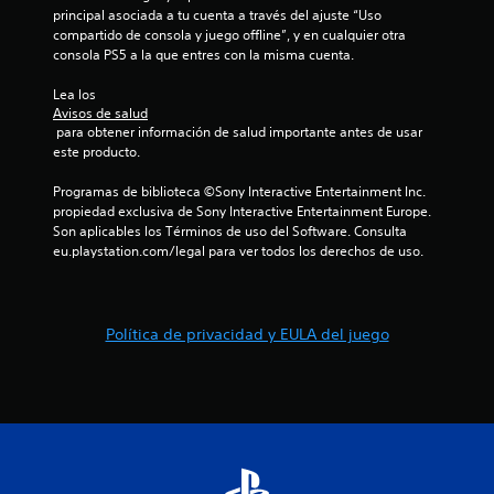
i
u
principal asociada a tu cuenta a través del ajuste “Uso 
S
o
g
compartido de consola y juego offline”, y en cualquier otra 
e
n
a
consola PS5 a la que entres con la misma cuenta.
p
r
e
u
.
s
Lea los 
e
v
Avisos de salud
d
 para obtener información de salud importante antes de usar 
i
este producto.
e
s
j
u
Programas de biblioteca ©Sony Interactive Entertainment Inc. 
u
a
propiedad exclusiva de Sony Interactive Entertainment Europe. 
g
l
Son aplicables los Términos de uso del Software. Consulta 
a
e
eu.playstation.com/legal para ver todos los derechos de uso.
r
s
s
L
i
a
n
Política de privacidad y EULA del juego
i
p
n
u
f
o
l
r
s
m
a
a
c
c
i
i