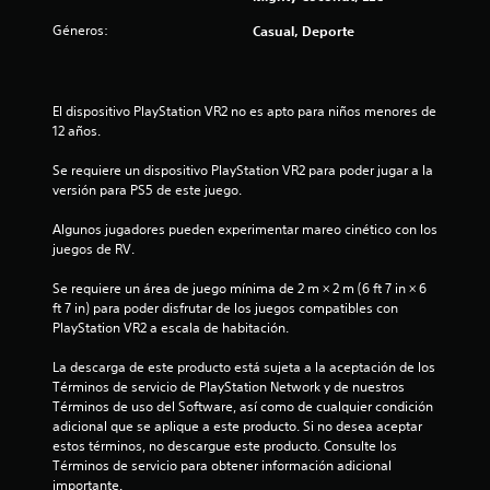
e
g
n
o
Géneros:
Casual, Deporte
A
t
p
l
r
a
t
o
r
e
d
a
El dispositivo PlayStation VR2 no es apto para niños menores de 
r
e
p
12 años.
n
u
r
n
a
a
Se requiere un dispositivo PlayStation VR2 para poder jugar a la 
l
c
t
versión para PS5 de este juego.
í
t
i
m
i
Algunos jugadores pueden experimentar mareo cinético con los 
v
i
c
juegos de RV.
a
t
a
s
e
r
Se requiere un área de juego mínima de 2 m × 2 m (6 ft 7 in × 6 
d
d
l
ft 7 in) para poder disfrutar de los juegos compatibles con 
e
e
a
PlayStation VR2 a escala de habitación.
i
t
f
i
o
n
La descarga de este producto está sujeta a la aceptación de los 
e
r
d
Términos de servicio de PlayStation Network y de nuestros 
m
m
i
Términos de uso del Software, así como de cualquier condición 
p
a
adicional que se aplique a este producto. Si no desea aceptar 
c
o
d
estos términos, no descargue este producto. Consulte los 
a
.
e
Términos de servicio para obtener información adicional 
c
j
importante.