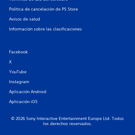
a
e
a
s
Política de cancelación de PS Store
t
P
r
Avisos de salud
u
a
e
v
Información sobre las clasificaciones
d
é
e
s
s
d
j
e
Facebook
u
a
g
u
X
a
d
r
i
YouTube
a
o
l
Instagram
o
j
v
u
Aplicación Android
i
e
b
g
Aplicación iOS
r
o
a
y
c
d
© 2026 Sony Interactive Entertainment Europe Ltd. Todos
i
e
los derechos reservados.
ó
s
n
p