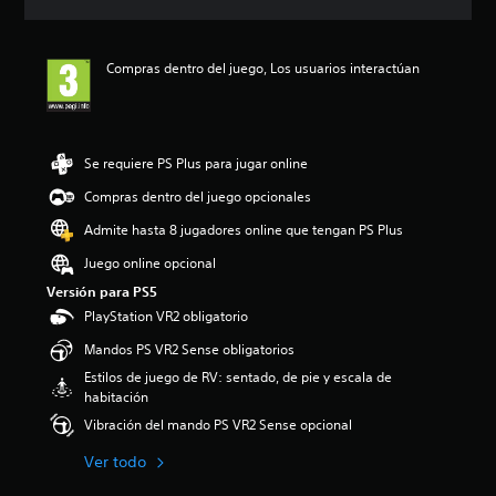
r
n
c
s
o
c
i
j
l
i
ó
u
e
Compras dentro del juego, Los usuarios interactúan
a
n
g
s
r
m
a
d
c
e
r
e
o
d
a
l
n
i
l
Se requiere PS Plus para jugar online
j
t
a
j
u
r
d
u
Compras dentro del juego opcionales
e
o
e
e
g
Admite hasta 8 jugadores online que tengan PS Plus
l
4
g
o
e
.
o
Juego online opcional
e
s
8
y
n
d
Versión para PS5
3
d
c
e
e
e
PlayStation VR2 obligatorio
u
a
s
s
a
Mandos PS VR2 Sense obligatorios
u
t
p
l
d
r
l
Estilos de juego de RV: sentado, de pie y escala de
q
i
e
a
habitación
u
o
l
z
i
Vibración del mando PS VR2 Sense opcional
i
l
a
e
n
a
r
Ver todo
r
d
s
t
m
i
d
e