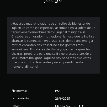
a
a
e
s
r
c
l
l
l
u
o
o
e
i
s
s
n
s
b
c
¿Hay algo más renovador que un retiro de bienestar de
f
o
o
i
lujo en un complejo espectacular situado en la ladera de un
n
t
a
tepuy venezolano? Pues claro: ¡jugar al minigolf allí!
i
i
o
s
Cristóbal es un orador motivacional famoso que te invita a
d
n
d
alcanzar la iluminación en Crystal Lair, donde una energía
c
o
e
u
mística encanta y deleita incluso a los golfistas más
s
s
r
armoniosos. Enrolla la esterilla de yoga, desbloquea tus
a
a
r
a
chakras, prepárate para una selfi y no prestes atención a
t
á
n
los rumores malignos. Aquí no hay nada más que vistas
u
c
p
t
preciosas, putts desafiantes y un emprendimiento
a
i
e
honesto. ¡En serio!
l
i
d
t
r
a
o
e
o
m
d
d
e
o
e
n
e
n
d
Plataforma:
PS5
t
l
o
e
j
e
Lanzamiento:
26/6/2025
r
o
u
.
d
e
s
Editor:
Mighty Coconut, LLC