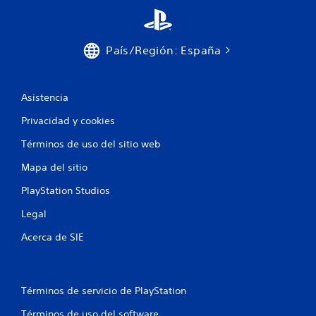
o
ó
n
n
e
v
País/Región: España
s
i
s
s
u
i
a
m
Asistencia
l
u
t
l
Privacidad y cookies
a
t
m
Términos de uso del sitio web
á
b
n
i
Mapa del sitio
e
é
n
PlayStation Studios
a
s
s
Legal
e
d
c
e
Acerca de SIE
o
b
m
o
u
t
n
o
Términos de servicio de PlayStation
i
n
c
Términos de uso del software