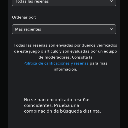
Todas las reseñas
a
e
e
i
r
j
o
l
d
u
p
a
Ordenar por:
g
a
i
i
r
a
n
Más recientes
a
r
f
a
q
s
o
u
i
r
Todas las reseñas son enviadas por dueños verificados
d
e
m
n
s
de este juego o artículo y son evaluadas por un equipo
a
p
e
e
de moderadores. Consulta la
c
u
a
Política de calificaciones y reseñas
para más
i
l
i
4
ó
información.
s
d
n
é
a
.
d
n
c
e
t
8
i
l
i
o
t
c
3
No se han encontrado reseñas
u
n
a
t
coincidentes. Prueba una
e
d
e
o
combinación de búsqueda distinta.
s
e
r
r
s
s
i
á
d
a
e