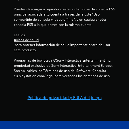
i
u
S
o
g
Puedes descargar y reproducir este contenido en la consola PS5 
e
n
a
principal asociada a tu cuenta a través del ajuste “Uso 
p
r
e
compartido de consola y juego offline”, y en cualquier otra 
u
.
s
consola PS5 a la que entres con la misma cuenta.
e
v
d
Lea los 
i
e
Avisos de salud
s
 para obtener información de salud importante antes de usar 
j
u
este producto.
u
a
g
l
Programas de biblioteca ©Sony Interactive Entertainment Inc. 
a
e
propiedad exclusiva de Sony Interactive Entertainment Europe. 
r
s
Son aplicables los Términos de uso del Software. Consulta 
s
eu.playstation.com/legal para ver todos los derechos de uso.
L
i
a
n
i
p
n
u
Política de privacidad y EULA del juego
f
o
l
r
s
m
a
a
c
c
i
i