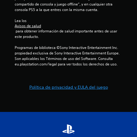
i
u
compartido de consola y juego offline”, y en cualquier otra 
S
o
g
consola PS5 a la que entres con la misma cuenta.
e
n
a
p
r
e
Lea los 
u
.
s
Avisos de salud
e
 para obtener información de salud importante antes de usar 
v
d
este producto.
i
e
s
Programas de biblioteca ©Sony Interactive Entertainment Inc. 
j
u
propiedad exclusiva de Sony Interactive Entertainment Europe. 
u
a
Son aplicables los Términos de uso del Software. Consulta 
g
l
eu.playstation.com/legal para ver todos los derechos de uso.
a
e
r
s
s
L
i
Política de privacidad y EULA del juego
a
n
i
p
n
u
f
o
l
r
s
m
a
a
c
c
i
i