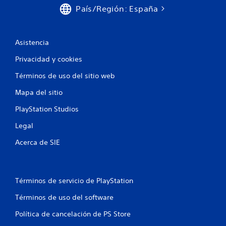
o
País/Región: España
ó
n
n
e
v
s
i
Asistencia
s
s
u
i
Privacidad y cookies
a
m
l
Términos de uso del sitio web
u
t
l
a
Mapa del sitio
t
m
á
b
PlayStation Studios
n
i
Legal
e
é
n
a
Acerca de SIE
s
s
e
d
c
e
o
b
Términos de servicio de PlayStation
m
o
u
t
Términos de uso del software
n
o
i
Política de cancelación de PS Store
n
c