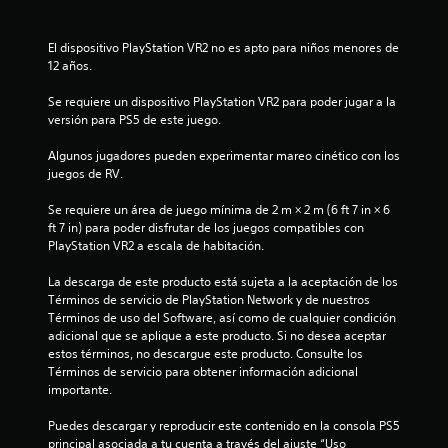
e
g
n
o
A
t
p
El dispositivo PlayStation VR2 no es apto para niños menores de 
l
r
a
12 años.
t
o
r
e
d
a
Se requiere un dispositivo PlayStation VR2 para poder jugar a la 
r
e
p
versión para PS5 de este juego.
n
u
r
n
a
a
Algunos jugadores pueden experimentar mareo cinético con los 
l
c
t
juegos de RV.
í
t
i
m
i
Se requiere un área de juego mínima de 2 m × 2 m (6 ft 7 in × 6 
v
i
c
ft 7 in) para poder disfrutar de los juegos compatibles con 
a
t
a
PlayStation VR2 a escala de habitación.
s
e
r
d
d
l
La descarga de este producto está sujeta a la aceptación de los 
e
e
a
Términos de servicio de PlayStation Network y de nuestros 
i
t
f
Términos de uso del Software, así como de cualquier condición 
i
o
n
adicional que se aplique a este producto. Si no desea aceptar 
e
r
d
estos términos, no descargue este producto. Consulte los 
m
m
i
Términos de servicio para obtener información adicional 
p
a
importante.
c
o
d
a
.
e
Puedes descargar y reproducir este contenido en la consola PS5 
c
j
principal asociada a tu cuenta a través del ajuste “Uso 