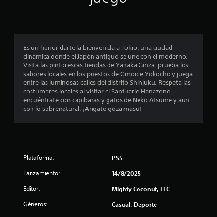
f
a
e
s
r
c
i
l
l
u
o
o
e
c
s
s
n
s
b
c
Es un honor darte la bienvenida a Tokio, una ciudad
a
o
o
i
dinámica donde el Japón antiguo se une con el moderno.
n
t
a
Visita las pintorescas tiendas de Yanaka Ginza, prueba los
c
i
o
s
sabores locales en los puestos de Omoide Yokocho y juega
d
n
d
entre las luminosas calles del distrito Shinjuku. Respeta las
i
o
e
u
costumbres locales al visitar el Santuario Hanazono,
s
s
r
encuéntrate con capibaras y gatos de Neko Atsume y aun
a
o
r
a
con lo sobrenatural. ¡Arigato gozaimasu!
t
á
n
u
n
p
t
a
i
e
l
e
d
t
r
a
o
e
Plataforma:
PS5
s
m
d
d
e
o
Lanzamiento:
14/8/2025
e
n
e
d
t
l
Editor:
Mighty Coconut, LLC
o
e
j
r
o
u
Géneros:
Casual, Deporte
.
d
e