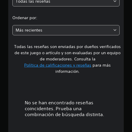
Todas las reseñas
a
e
e
i
r
j
o
l
d
u
p
a
Ordenar por:
g
a
i
i
r
a
n
Más recientes
a
r
f
a
q
s
o
u
i
r
Todas las reseñas son enviadas por dueños verificados
d
e
m
n
s
de este juego o artículo y son evaluadas por un equipo
a
p
e
e
de moderadores. Consulta la
c
u
a
Política de calificaciones y reseñas
para más
i
l
i
5
ó
información.
s
d
n
é
a
e
d
n
c
e
t
s
i
l
i
o
t
c
t
No se han encontrado reseñas
u
n
a
t
coincidentes. Prueba una
e
d
r
o
combinación de búsqueda distinta.
s
e
r
r
s
e
i
á
d
a
e