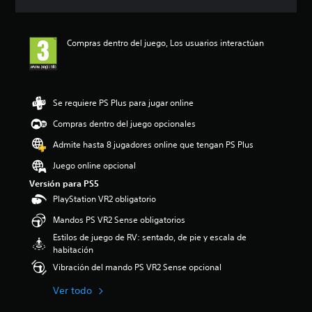
r
n
c
s
o
c
i
j
l
i
ó
u
e
Compras dentro del juego, Los usuarios interactúan
a
n
g
s
r
m
a
d
c
e
r
e
o
d
a
l
n
i
l
Se requiere PS Plus para jugar online
j
t
a
j
u
r
d
u
Compras dentro del juego opcionales
e
o
e
e
g
Admite hasta 8 jugadores online que tengan PS Plus
l
5
g
o
e
e
o
Juego online opcional
e
s
s
y
n
d
Versión para PS5
t
d
c
e
r
e
PlayStation VR2 obligatorio
u
a
e
s
a
Mandos PS VR2 Sense obligatorios
u
l
p
l
d
l
l
Estilos de juego de RV: sentado, de pie y escala de
q
i
a
a
habitación
u
o
s
z
i
Vibración del mando PS VR2 Sense opcional
i
d
a
e
n
e
r
Ver todo
r
d
u
t
m
i
n
e