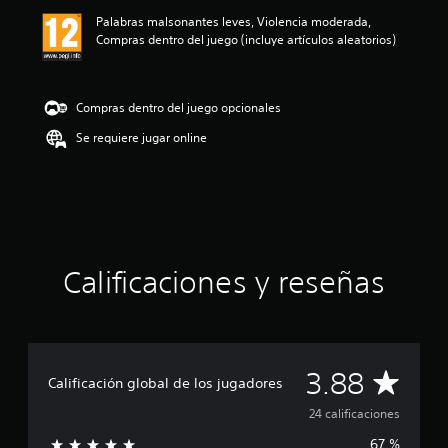
ó
Palabras malsonantes leves, Violencia moderada,
n
Compras dentro del juego (incluye artículos aleatorios)
m
e
d
i
Compras dentro del juego opcionales
a
d
Se requiere jugar online
e
3
.
8
8
e
s
Calificaciones y reseñas
t
r
e
l
l
a
C
3.88
Calificación global de los jugadores
s
d
a
24 calificaciones
e
u
67 %