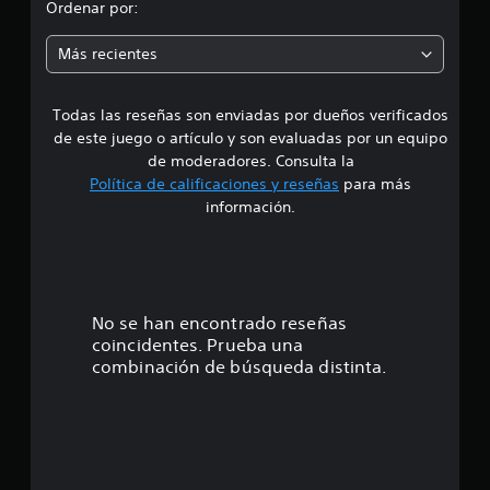
d
Ordenar por:
4
c
i
a
Más recientes
l
a
i
f
Todas las reseñas son enviadas por dueños verificados
d
i
de este juego o artículo y son evaluadas por un equipo
c
e
de moderadores. Consulta la
a
Política de calificaciones y reseñas
para más
c
3
información.
i
o
.
n
e
8
s
8
No se han encontrado reseñas
coincidentes. Prueba una
e
combinación de búsqueda distinta.
s
t
r