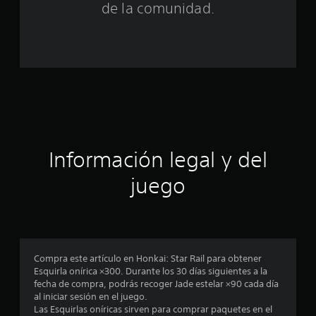
de la comunidad.
a
l
d
e
c
i
Información legal y del
n
juego
c
o
e
Compra este artículo en Honkai: Star Rail para obtener
Esquirla onírica ×300. Durante los 30 días siguientes a la
s
fecha de compra, podrás recoger Jade estelar ×90 cada día
al iniciar sesión en el juego.
t
Las Esquirlas oníricas sirven para comprar paquetes en el