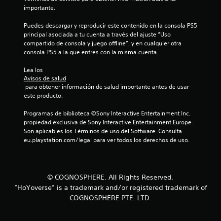
l
importante.
Puedes descargar y reproducir este contenido en la consola PS5 
i
principal asociada a tu cuenta a través del ajuste “Uso 
compartido de consola y juego offline”, y en cualquier otra 
f
consola PS5 a la que entres con la misma cuenta.
i
Lea los 
Avisos de salud
c
 para obtener información de salud importante antes de usar 
este producto.
a
Programas de biblioteca ©Sony Interactive Entertainment Inc. 
c
propiedad exclusiva de Sony Interactive Entertainment Europe. 
Son aplicables los Términos de uso del Software. Consulta 
i
eu.playstation.com/legal para ver todos los derechos de uso.
o
n
© COGNOSPHERE. All Rights Reserved.
“HoYoverse” is a trademark and/or registered trademark of
e
COGNOSPHERE PTE. LTD.
s