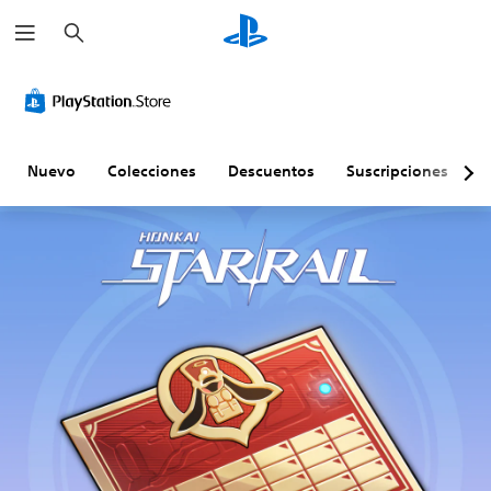
B
u
s
c
a
r
Nuevo
Colecciones
Descuentos
Suscripciones
E