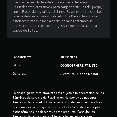
juego y canjear Jade estelar, la moneda del juego.
r
Los Jades estelares sirven para canjear artículos del juego,
como Pases de los raíles estelares, Pases especiales de los
e
raíles estelares, combustible, etc. Los Pases de los raíles
estelares y Pases especiales de los raíles estelares se
l
utilizan para obtener personajes y conos de luz raros a
través de Saltos.
l
a
s
Lanzamiento:
30/8/2023
e
Editor:
COGNOSPHERE PTE. LTD.
n
Géneros:
Aventura, Juegos De Rol
2
4
La descarga de este producto está sujeta a la aceptación de los 
Términos de servicio de PlayStation Network y de nuestros 
c
Términos de uso del Software, así como de cualquier condición 
adicional que se aplique a este producto. Si no desea aceptar 
a
estos términos, no descargue este producto. Consulte los 
Términos de servicio para obtener información adicional 