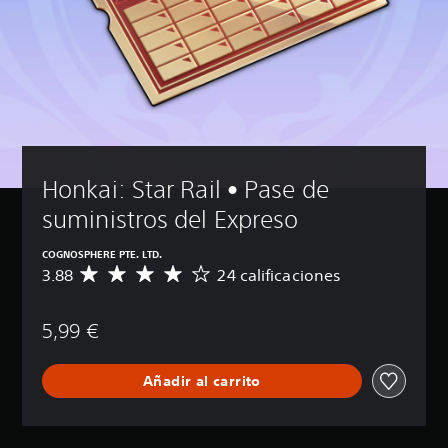
Honkai: Star Rail • Pase de 
suministros del Expreso
COGNOSPHERE PTE. LTD.
3.88
24 calificaciones
C
a
l
5,99 €
i
f
i
Añadir al carrito
c
a
c
i