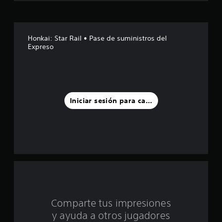
e
l
Honkai: Star Rail • Pase de suministros del
Expreso
l
a
s
Iniciar sesión para calificar
d
e
u
n
t
o
Comparte tus impresiones
y ayuda a otros jugadores
t