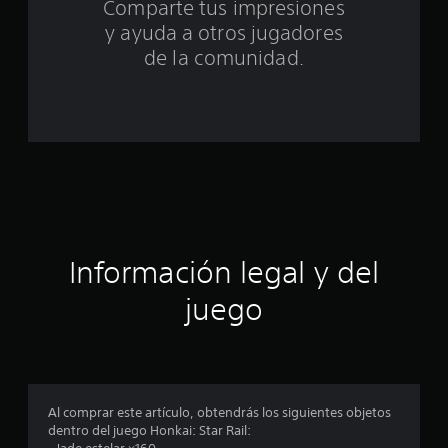
Comparte tus impresiones
o
y ayuda a otros jugadores
t
de la comunidad.
a
l
d
e
c
Información legal y del
i
juego
n
c
o
Al comprar este artículo, obtendrás los siguientes objetos
e
dentro del juego Honkai: Star Rail: