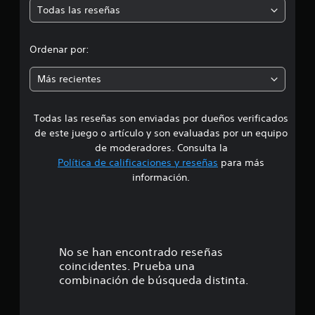
8
Todas las reseñas
e
8
c
d
a
Ordenar por:
l
i
i
Más recientes
f
a
i
c
Todas las reseñas son enviadas por dueños verificados
d
a
de este juego o artículo y son evaluadas por un equipo
c
e
de moderadores. Consulta la
i
o
Política de calificaciones y reseñas
para más
4
n
información.
e
.
s
7
9
No se han encontrado reseñas
coincidentes. Prueba una
e
combinación de búsqueda distinta.
s