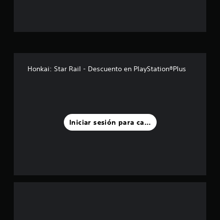
t
r
e
l
Honkai: Star Rail - Descuento en PlayStation®Plus
l
a
s
Iniciar sesión para calificar
d
e
u
n
t