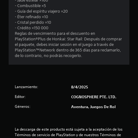
- Jade estelar ×160
s
- Combustible ×5
- Guía del espíritu viajero ×20
t
- Éter refinado ×10
- Cristal perdido ×10
r
- Crédito ×150 000
Reglas de vencimiento para el descuento en
e
PlayStation®Plus de Honkai: Star Rail: Después de comprar
el paquete, debes iniciar sesión en el juego a través de
l
PlayStation™Network dentro de 365 días para reclamarlo,
de lo contrario, no podrás recogerlo.
l
a
s
Lanzamiento:
8/4/2025
e
Editor:
COGNOSPHERE PTE. LTD.
n
Géneros:
Aventura, Juegos De Rol
3
8
La descarga de este producto está sujeta a la aceptación de los 
Términos de servicio de PlayStation y de nuestros Términos de 