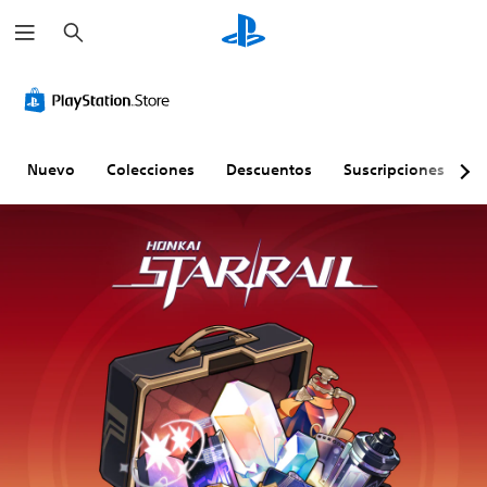
B
u
s
c
a
r
Nuevo
Colecciones
Descuentos
Suscripciones
E