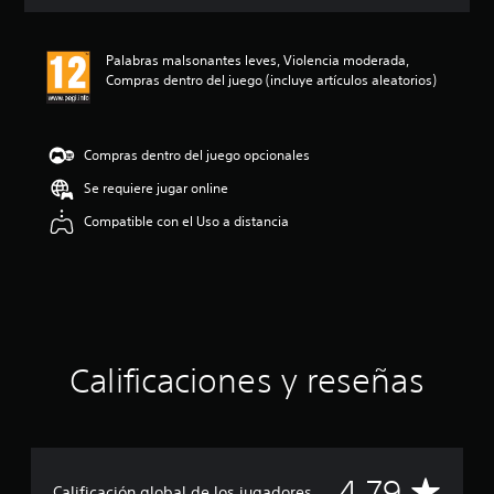
ó
n
m
Palabras malsonantes leves, Violencia moderada,
e
Compras dentro del juego (incluye artículos aleatorios)
d
i
a
d
Compras dentro del juego opcionales
e
4
Se requiere jugar online
.
Compatible con el Uso a distancia
7
9
e
s
t
r
e
l
Calificaciones y reseñas
l
a
s
d
e
C
4.79
u
Calificación global de los jugadores