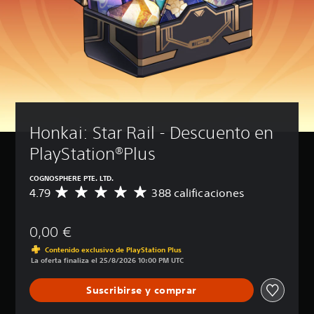
Honkai: Star Rail - Descuento en 
PlayStation®Plus
COGNOSPHERE PTE. LTD.
4.79
388 calificaciones
C
a
l
0,00 €
i
f
Contenido exclusivo de PlayStation Plus
i
La oferta finaliza el 25/8/2026 10:00 PM UTC
c
a
Suscribirse y comprar
c
i