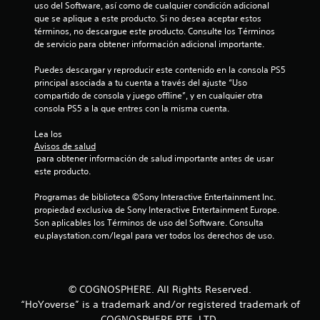
8
uso del Software, así como de cualquier condición adicional 
que se aplique a este producto. Si no desea aceptar estos 
c
términos, no descargue este producto. Consulte los Términos 
de servicio para obtener información adicional importante.
a
Puedes descargar y reproducir este contenido en la consola PS5 
l
principal asociada a tu cuenta a través del ajuste “Uso 
compartido de consola y juego offline”, y en cualquier otra 
consola PS5 a la que entres con la misma cuenta.
i
Lea los 
f
Avisos de salud
 para obtener información de salud importante antes de usar 
i
este producto.
c
Programas de biblioteca ©Sony Interactive Entertainment Inc. 
propiedad exclusiva de Sony Interactive Entertainment Europe. 
a
Son aplicables los Términos de uso del Software. Consulta 
eu.playstation.com/legal para ver todos los derechos de uso.
c
i
© COGNOSPHERE. All Rights Reserved.
o
“HoYoverse” is a trademark and/or registered trademark of
COGNOSPHERE PTE. LTD.