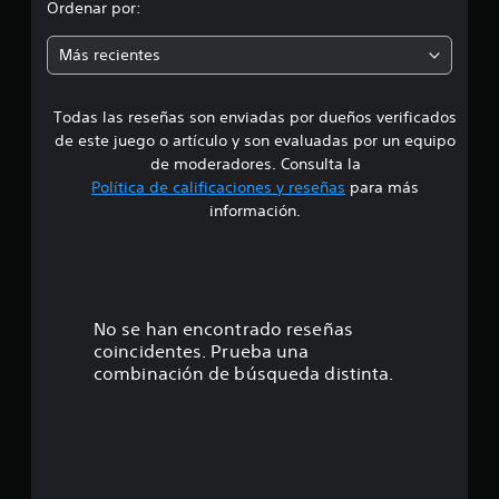
d
Ordenar por:
a
l
i
i
Más recientes
f
a
i
c
Todas las reseñas son enviadas por dueños verificados
d
a
de este juego o artículo y son evaluadas por un equipo
c
e
de moderadores. Consulta la
i
Política de calificaciones y reseñas
para más
o
4
información.
n
e
.
s
2
e
No se han encontrado reseñas
coincidentes. Prueba una
s
combinación de búsqueda distinta.
t
r
e