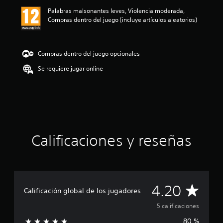
ó
Palabras malsonantes leves, Violencia moderada,
n
Compras dentro del juego (incluye artículos aleatorios)
m
e
d
i
Compras dentro del juego opcionales
a
d
Se requiere jugar online
e
4
.
2
e
s
t
Calificaciones y reseñas
r
e
l
l
a
s
C
4.20
Calificación global de los jugadores
d
e
a
5 calificaciones
u
n
80 %