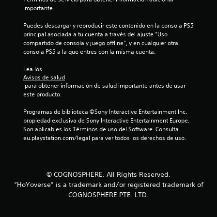
f
importante.
i
Puedes descargar y reproducir este contenido en la consola PS5 
principal asociada a tu cuenta a través del ajuste “Uso 
compartido de consola y juego offline”, y en cualquier otra 
c
consola PS5 a la que entres con la misma cuenta.
a
Lea los 
Avisos de salud
c
 para obtener información de salud importante antes de usar 
este producto.
i
Programas de biblioteca ©Sony Interactive Entertainment Inc. 
o
propiedad exclusiva de Sony Interactive Entertainment Europe. 
Son aplicables los Términos de uso del Software. Consulta 
n
eu.playstation.com/legal para ver todos los derechos de uso.
e
s
© COGNOSPHERE. All Rights Reserved.
“HoYoverse” is a trademark and/or registered trademark of
COGNOSPHERE PTE. LTD.