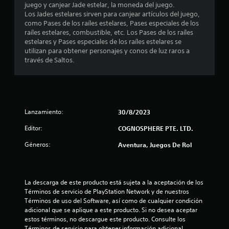
juego y canjear Jade estelar, la moneda del juego.
e
Los Jades estelares sirven para canjear artículos del juego,
como Pases de los raíles estelares, Pases especiales de los
l
raíles estelares, combustible, etc. Los Pases de los raíles
estelares y Pases especiales de los raíles estelares se
l
utilizan para obtener personajes y conos de luz raros a
través de Saltos.
a
s
e
Lanzamiento:
30/8/2023
n
Editor:
COGNOSPHERE PTE. LTD.
5
Géneros:
Aventura, Juegos De Rol
c
a
La descarga de este producto está sujeta a la aceptación de los 
Términos de servicio de PlayStation Network y de nuestros 
l
Términos de uso del Software, así como de cualquier condición 
adicional que se aplique a este producto. Si no desea aceptar 
i
estos términos, no descargue este producto. Consulte los 
Términos de servicio para obtener información adicional 