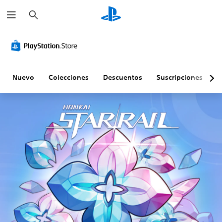
B
u
s
c
a
r
Nuevo
Colecciones
Descuentos
Suscripciones
E