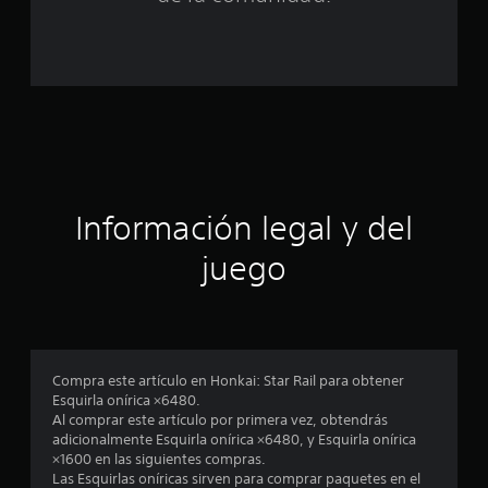
l
d
e
c
i
Información legal y del
n
juego
c
o
e
Compra este artículo en Honkai: Star Rail para obtener
s
Esquirla onírica ×6480.
Al comprar este artículo por primera vez, obtendrás
t
adicionalmente Esquirla onírica ×6480, y Esquirla onírica
×1600 en las siguientes compras.
r
Las Esquirlas oníricas sirven para comprar paquetes en el