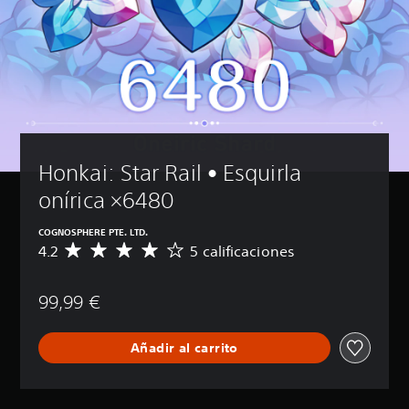
Honkai: Star Rail • Esquirla 
onírica ×6480
COGNOSPHERE PTE. LTD.
4.2
5 calificaciones
C
a
l
99,99 €
i
f
i
Añadir al carrito
c
a
c
i