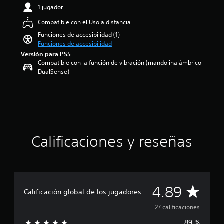
m
e
1 jugador
e
4
n
Compatible con el Uso a distancia
.
t
8
Funciones de accesibilidad (1)
o
9
Funciones de accesibilidad
d
e
Versión para PS5
u
s
Compatible con la función de vibración (mando inalámbrico
r
t
DualSense)
a
r
n
e
t
l
e
l
l
a
a
s
p
d
a
Calificaciones y reseñas
e
r
u
t
n
i
t
d
o
a
C
t
4.89
o
Calificación global de los jugadores
a
l
l
a
27 calificaciones
a
d
e
89 %
e