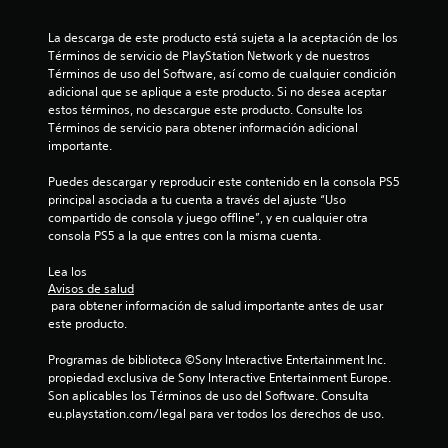
l
La descarga de este producto está sujeta a la aceptación de los 
i
Términos de servicio de PlayStation Network y de nuestros 
Términos de uso del Software, así como de cualquier condición 
f
adicional que se aplique a este producto. Si no desea aceptar 
estos términos, no descargue este producto. Consulte los 
i
Términos de servicio para obtener información adicional 
importante.
c
Puedes descargar y reproducir este contenido en la consola PS5 
principal asociada a tu cuenta a través del ajuste “Uso 
a
compartido de consola y juego offline”, y en cualquier otra 
consola PS5 a la que entres con la misma cuenta.
c
Lea los 
i
Avisos de salud
 para obtener información de salud importante antes de usar 
o
este producto.
n
Programas de biblioteca ©Sony Interactive Entertainment Inc. 
propiedad exclusiva de Sony Interactive Entertainment Europe. 
e
Son aplicables los Términos de uso del Software. Consulta 
eu.playstation.com/legal para ver todos los derechos de uso.
s