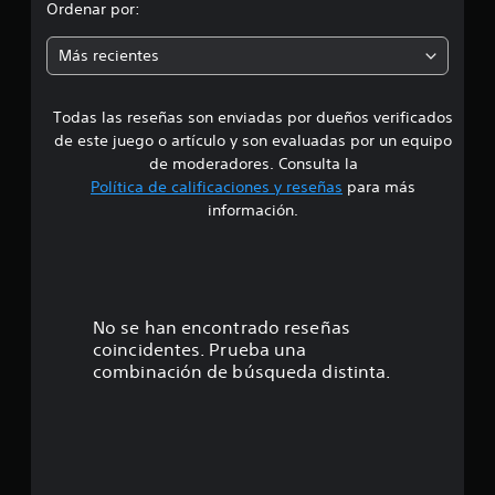
d
j
Ordenar por:
a
u
i
c
e
Más recientes
i
g
a
o
o
n
o
Todas las reseñas son enviadas por dueños verificados
d
e
f
s
de este juego o artículo y son evaluadas por un equipo
f
e
de moderadores. Consulta la
l
i
Política de calificaciones y reseñas
para más
4
n
información.
e
.
)
.
8
9
No se han encontrado reseñas
coincidentes. Prueba una
e
combinación de búsqueda distinta.
s
t
r