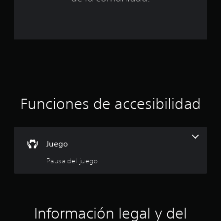
a
l
d
e
c
Funciones de accesibilidad
i
n
c
Juego
o
Pausa del juego
e
s
Información legal y del
t