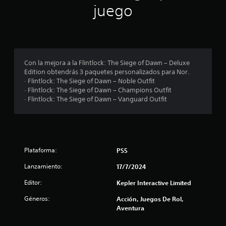
juego
r
e
l
Con la mejora a la Flintlock: The Siege of Dawn – Deluxe
l
Edition obtendrás 3 paquetes personalizados para Nor.
· Flintlock: The Siege of Dawn – Noble Outfit
a
· Flintlock: The Siege of Dawn – Champions Outfit
· Flintlock: The Siege of Dawn – Vanguard Outfit
s
e
n
Plataforma:
PS5
2
Lanzamiento:
17/7/2024
7
Editor:
Kepler Interactive Limited
c
Géneros:
Acción, Juegos De Rol,
Aventura
a