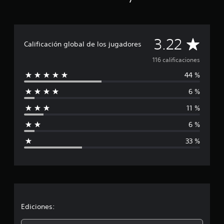
c
i
n
c
C
3.22
o
Calificación global de los jugadores
e
a
116 calificaciones
s
t
44 %
l
r
e
6 %
i
l
l
11 %
f
a
6 %
s
i
e
33 %
n
c
1
1
a
6
c
c
a
l
i
i
Ediciones:
f
i