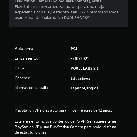
PlayStation Camera (no requiere compra), visita
1
Playstation.com/camera-adaptor; para una mejor
experiencia con PlayStation®VR en PS5™ recomendamos
usar el mando inalámbrico DUALSHOCK®4.
1
6
c
Plataforma:
PS4
a
Lanzamiento:
3/10/2021
l
Editor:
VOXEL LABS S.L.
i
Géneros:
Educativos
f
Idiomas de pantalla:
Español, Inglés
i
c
PlayStation VR no es apto para niños menores de 12 años.
a
Este elemento incluye contenido de PS VR. Se requiere tener 
PlayStation VR y una PlayStation Camera para poder disfrutar 
c
de estas funciones.