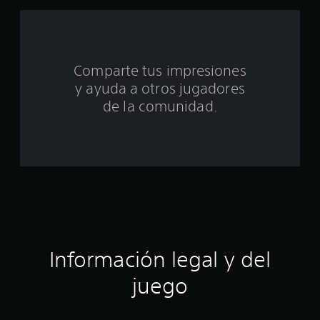
u
n
t
Comparte tus impresiones
o
y ayuda a otros jugadores
t
de la comunidad.
a
l
d
e
c
Información legal y del
i
juego
n
c