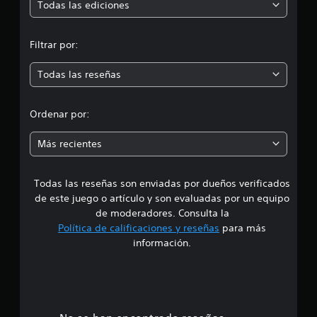
ó
Todas las ediciones
c
a
n
c
Filtrar por:
i
m
o
Todas las reseñas
n
e
e
s
d
Ordenar por:
i
Más recientes
a
Todas las reseñas son enviadas por dueños verificados
d
de este juego o artículo y son evaluadas por un equipo
e
de moderadores. Consulta la
Política de calificaciones y reseñas
para más
3
información.
.
2