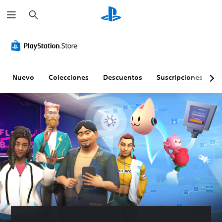
B
u
s
c
a
r
Nuevo
Colecciones
Descuentos
Suscripciones
E