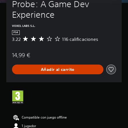
Probe: A Game Dev 
Experience
VOXEL LABS S.L.
PS4
3.22
116 calificaciones
C
a
l
14,99 €
i
f
i
Añadir al carrito
c
a
c
i
ó
n
m
e
d
i
Compatible con juego offline
a
1 jugador
d