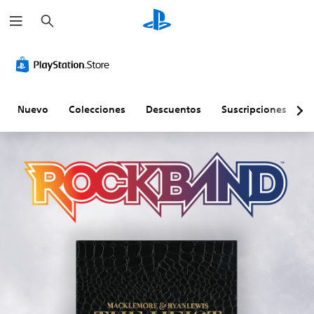
B
u
s
c
a
r
Nuevo
Colecciones
Descuentos
Suscripciones
E