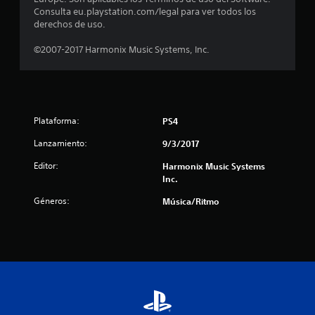
Consulta eu.playstation.com/legal para ver todos los
i
derechos de uso.
c
©2007-2017 Harmonix Music Systems, Inc.
a
c
i
Plataforma:
PS4
Lanzamiento:
o
9/3/2017
Editor:
Harmonix Music Systems
n
Inc.
e
Géneros:
Música/Ritmo
s