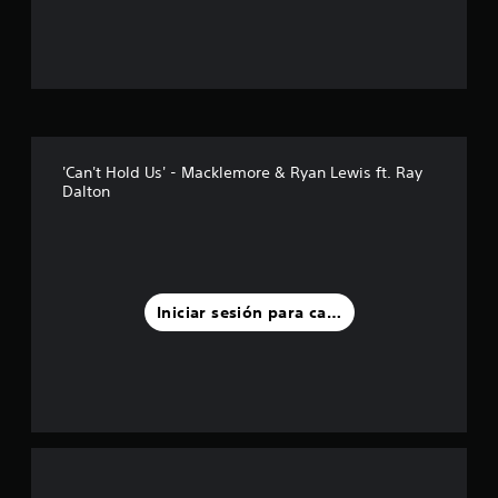
e
l
l
a
d
'Can't Hold Us' - Macklemore & Ryan Lewis ft. Ray
Dalton
e
u
n
Iniciar sesión para calificar
t
o
t
a
l