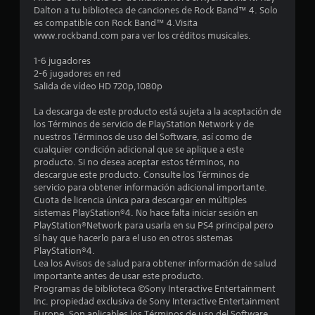
Dalton a tu biblioteca de canciones de Rock Band™ 4. Solo
l
es compatible con Rock Band™ 4.Visita
www.rockband.com para ver los créditos musicales.
l
1-6 jugadores
a
2-6 jugadores en red
Salida de vídeo HD 720p,1080p
s
La descarga de este producto está sujeta a la aceptación de
e
los Términos de servicio de PlayStation Network y de
nuestros Términos de uso del Software, así como de
n
cualquier condición adicional que se aplique a este
producto. Si no desea aceptar estos términos, no
1
descargue este producto. Consulte los Términos de
servicio para obtener información adicional importante.
c
Cuota de licencia única para descargar en múltiples
sistemas PlayStation®4. No hace falta iniciar sesión en
a
PlayStation®Network para usarla en su PS4 principal pero
sí hay que hacerlo para el uso en otros sistemas
l
PlayStation®4.
Lea los Avisos de salud para obtener información de salud
importante antes de usar este producto.
i
Programas de biblioteca ©Sony Interactive Entertainment
Inc. propiedad exclusiva de Sony Interactive Entertainment
f
Europe. Son aplicables los Términos de uso del Software.