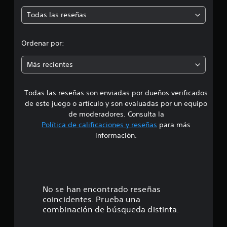
m
a
l
Todas las reseñas
e
i
f
d
i
Ordenar por:
c
i
a
Más recientes
c
i
a
o
n
Todas las reseñas son enviadas por dueños verificados
d
e
de este juego o artículo y son evaluadas por un equipo
s
e
de moderadores. Consulta la
Política de calificaciones y reseñas
para más
1
información.
e
s
t
No se han encontrado reseñas
coincidentes. Prueba una
r
combinación de búsqueda distinta.