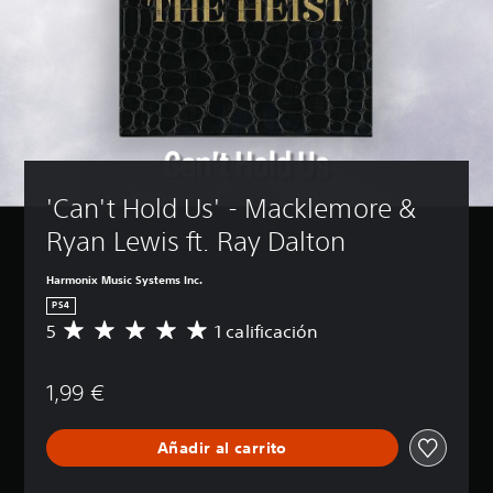
'Can't Hold Us' - Macklemore & 
Ryan Lewis ft. Ray Dalton
Harmonix Music Systems Inc.
PS4
5
1 calificación
C
a
l
1,99 €
i
f
i
Añadir al carrito
c
a
c