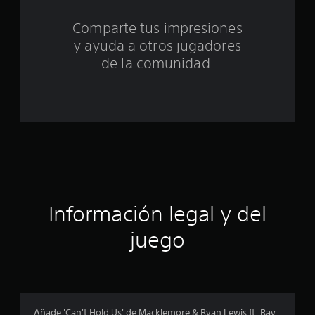
d
Comparte tus impresiones
y ayuda a otros jugadores
e
de la comunidad.
c
i
n
c
o
e
Información legal y del
s
juego
t
r
e
Añade 'Can't Hold Us' de Macklemore & Ryan Lewis ft. Ray