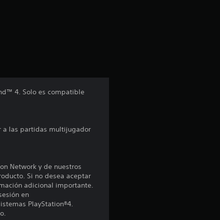
e
u
n
t
o
nd™ 4. Solo es compatible
t
 a las partidas multijugador
a
l
ion Network y de nuestros
d
roducto. Si no desea aceptar
rmación adicional importante.
e
 sesión en
sistemas PlayStation®4.
o.
c