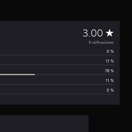
C
3.00
a
9 calificaciones
0 %
l
11 %
i
78 %
f
11 %
0 %
i
c
a
c