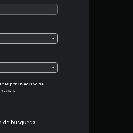
i
ó
n
m
e
d
i
uadas por un equipo de
mación.
a
d
e
ón de búsqueda