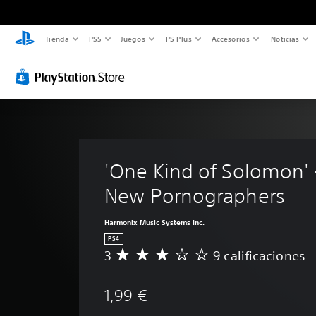
Tienda
PS5
Juegos
PS Plus
Accesorios
Noticias
'One Kind of Solomon' 
New Pornographers
Harmonix Music Systems Inc.
PS4
3
9 calificaciones
C
a
l
1,99 €
i
f