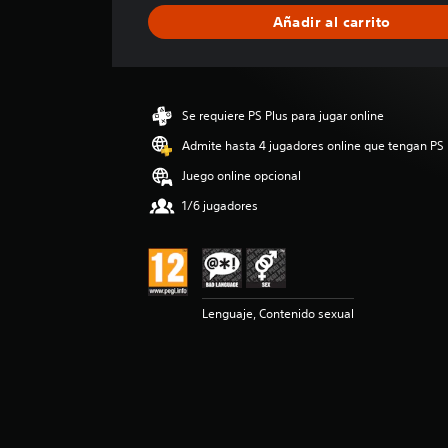
i
Añadir al carrito
c
a
c
i
ó
Se requiere PS Plus para jugar online
n
m
Admite hasta 4 jugadores online que tengan PS 
e
Juego online opcional
d
i
1/6 jugadores
a
d
e
3
e
Lenguaje, Contenido sexual
s
t
r
e
l
l
a
s