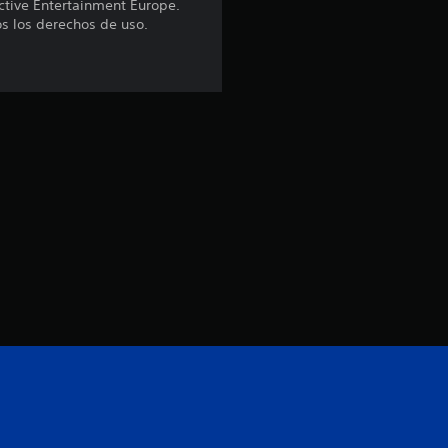
ctive Entertainment Europe.
os los derechos de uso.
i
n
c
o
e
s
t
r
e
l