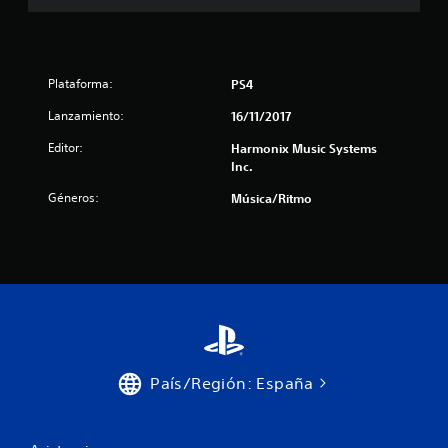
c
a
c
Plataforma:
PS4
i
Lanzamiento:
16/11/2017
Editor:
Harmonix Music Systems
o
Inc.
n
Géneros:
Música/Ritmo
e
s
País/Región: España