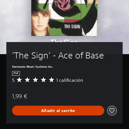
'The Sign' - Ace of Base
Harmonix Music Systems Inc.
PS4
5
1 calificación
C
a
l
1,99 €
i
f
i
Añadir al carrito
c
a
c
i