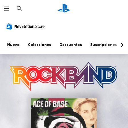
B
u
s
c
a
r
Nuevo
Colecciones
Descuentos
Suscripciones
E