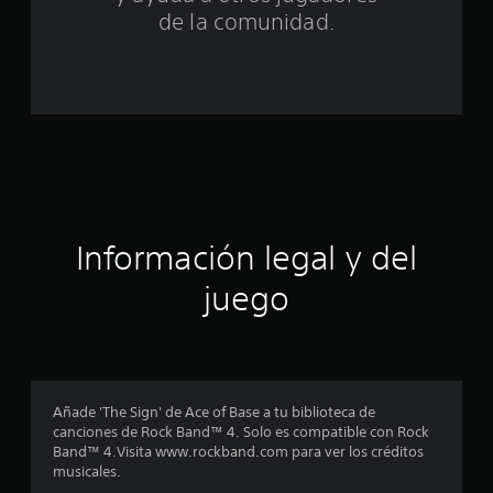
e
de la comunidad.
c
i
n
c
o
Información legal y del
e
juego
s
t
r
Añade 'The Sign' de Ace of Base a tu biblioteca de
e
canciones de Rock Band™ 4. Solo es compatible con Rock
Band™ 4.Visita www.rockband.com para ver los créditos
l
musicales.