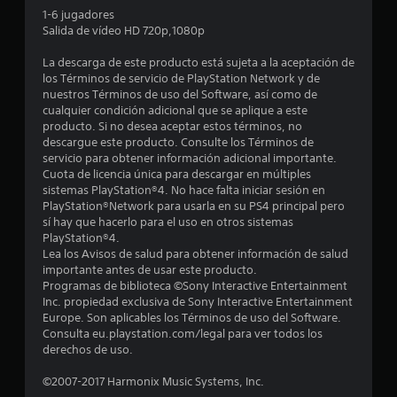
l
1-6 jugadores
Salida de vídeo HD 720p,1080p
a
La descarga de este producto está sujeta a la aceptación de
s
los Términos de servicio de PlayStation Network y de
nuestros Términos de uso del Software, así como de
e
cualquier condición adicional que se aplique a este
producto. Si no desea aceptar estos términos, no
n
descargue este producto. Consulte los Términos de
servicio para obtener información adicional importante.
1
Cuota de licencia única para descargar en múltiples
sistemas PlayStation®4. No hace falta iniciar sesión en
c
PlayStation®Network para usarla en su PS4 principal pero
sí hay que hacerlo para el uso en otros sistemas
a
PlayStation®4.
Lea los Avisos de salud para obtener información de salud
l
importante antes de usar este producto.
Programas de biblioteca ©Sony Interactive Entertainment
i
Inc. propiedad exclusiva de Sony Interactive Entertainment
Europe. Son aplicables los Términos de uso del Software.
Consulta eu.playstation.com/legal para ver todos los
f
derechos de uso.
i
©2007-2017 Harmonix Music Systems, Inc.