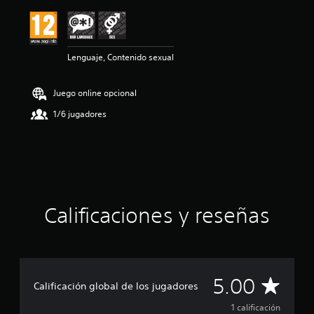
ó
n
m
e
Lenguaje, Contenido sexual
d
i
a
Juego online opcional
d
e
1/6 jugadores
5
e
s
t
r
e
l
Calificaciones y reseñas
l
a
s
d
e
u
C
5.00
n
Calificación global de los jugadores
t
a
1 calificación
o