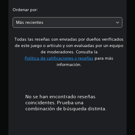
i
d
Ordenar por:
f
i
i
c
Más recientes
a
a
c
i
Todas las reseñas son enviadas por dueños verificados
d
o
de este juego o artículo y son evaluadas por un equipo
n
e
de moderadores. Consulta la
e
Política de calificaciones y reseñas
para más
s
1
información.
e
s
t
No se han encontrado reseñas
coincidentes. Prueba una
r
combinación de búsqueda distinta.
e
l