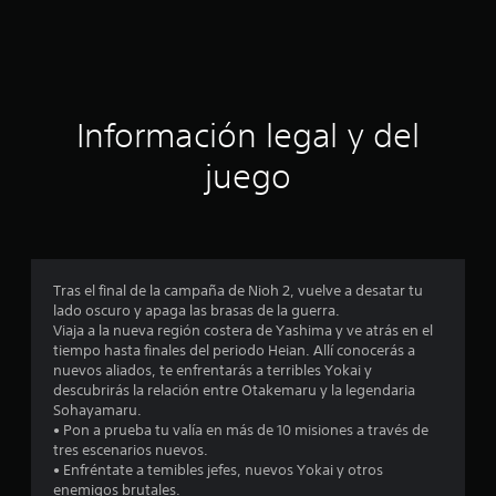
d
e
c
Información legal y del
i
juego
n
c
o
Tras el final de la campaña de Nioh 2, vuelve a desatar tu
e
lado oscuro y apaga las brasas de la guerra.
Viaja a la nueva región costera de Yashima y ve atrás en el
s
tiempo hasta finales del periodo Heian. Allí conocerás a
nuevos aliados, te enfrentarás a terribles Yokai y
t
descubrirás la relación entre Otakemaru y la legendaria
Sohayamaru.
r
• Pon a prueba tu valía en más de 10 misiones a través de
tres escenarios nuevos.
e
• Enfréntate a temibles jefes, nuevos Yokai y otros
enemigos brutales.