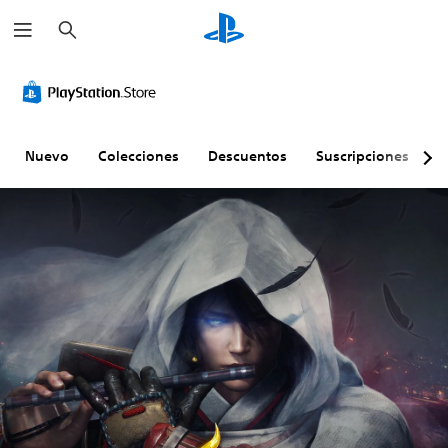
B
u
s
c
a
r
Nuevo
Colecciones
Descuentos
Suscripciones
E