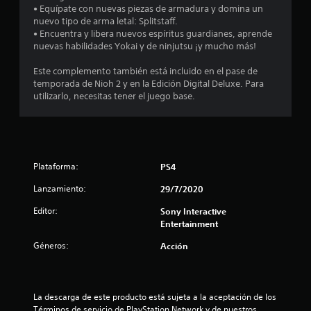
l
• Equípate con nuevas piezas de armadura y domina un
nuevo tipo de arma letal: Splitstaff.
l
• Encuentra y libera nuevos espíritus guardianes, aprende
nuevas habilidades Yokai y de ninjutsu ¡y mucho más!
a
Este complemento también está incluido en el pase de
s
temporada de Nioh 2 y en la Edición Digital Deluxe. Para
utilizarlo, necesitas tener el juego base.
e
n
2
Plataforma:
PS4
7
Lanzamiento:
29/7/2020
5
Editor:
Sony Interactive
Entertainment
5
Géneros:
Acción
c
a
La descarga de este producto está sujeta a la aceptación de los 
Términos de servicio de PlayStation Network y de nuestros 