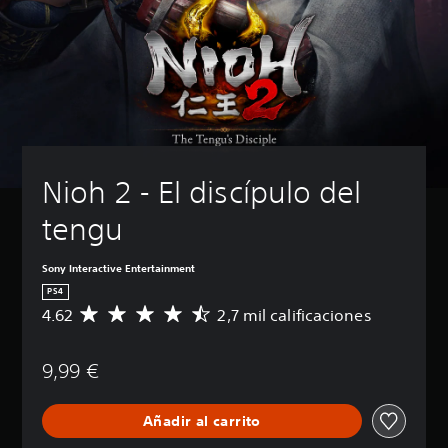
Nioh 2 - El discípulo del 
tengu
Sony Interactive Entertainment
PS4
4.62
2,7 mil calificaciones
C
a
l
9,99 €
i
f
i
Añadir al carrito
c
a