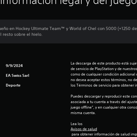
Información legal y del juego
ueño en Hockey Ultimate Team™ y World of Chel con 5000 (+1250 de 
 resto sobre el hielo.
La descarga de este producto está sujet
9/9/2024
de servicio de PlayStation y de nuestro
como de cualquier condición adicional q
EA Swiss Sarl
no desea aceptar estos términos, no de
Deporte
los Términos de servicio para obtener 
Puedes descargar y reproducir este cont
asociada a tu cuenta a través del ajust
juego offline”, y en cualquier otra conso
misma cuenta.
Lea los 
Avisos de salud
 para obtener información de salud importante antes de usar este 