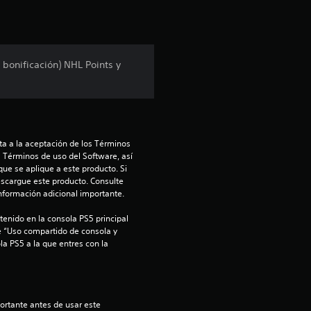
bonificación) NHL Points y
a a la aceptación de los Términos 
s Términos de uso del Software, así 
ue se aplique a este producto. Si 
scargue este producto. Consulte 
información adicional importante.
enido en la consola PS5 principal 
e “Uso compartido de consola y 
la PS5 a la que entres con la 