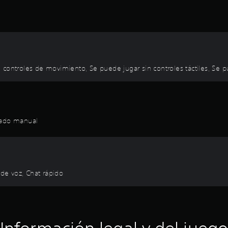
 controles de movimiento, Se puede jugar sin controles táctiles, Se 
dado manual
 de voz, Chat rápido