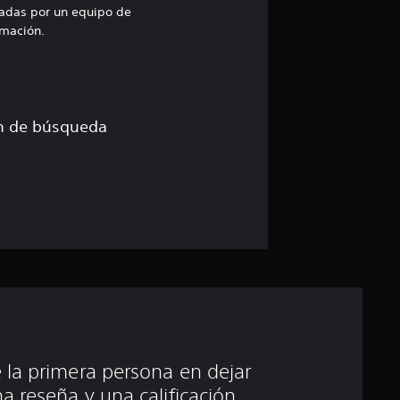
e
uadas por un equipo de
mación.
s
ón de búsqueda
 la primera persona en dejar
a reseña y una calificación.