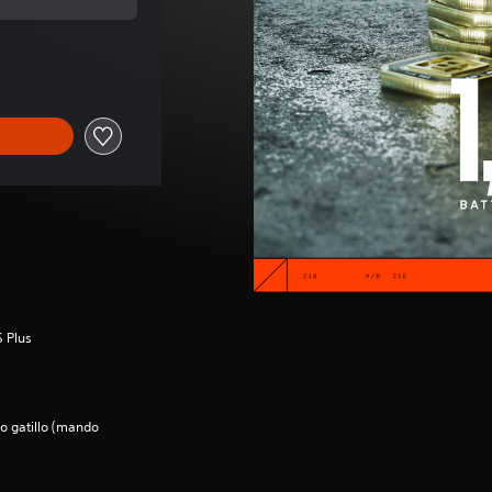
 de 9,99 €
S Plus
to gatillo (mando