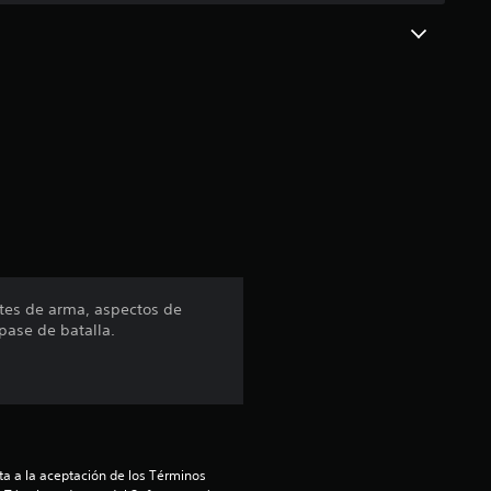
c
o
e
s
t
r
e
etes de arma, aspectos de
pase de batalla.
l
l
a
a a la aceptación de los Términos 