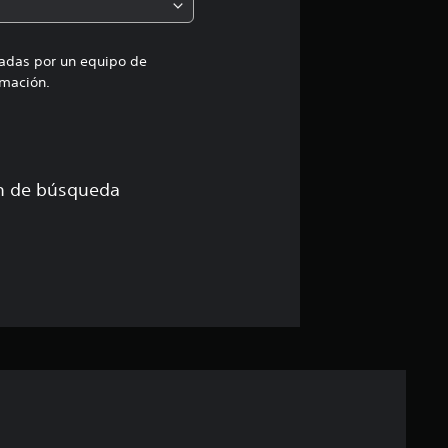
d
i
uadas por un equipo de
mación.
a
d
e
ón de búsqueda
4
.
7
5
e