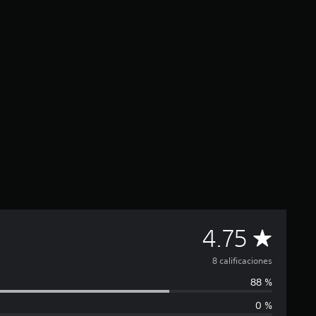
C
4.75
a
8 calificaciones
88 %
l
0 %