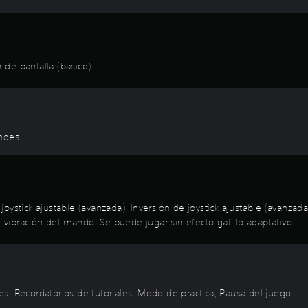
de pantalla (básico)
andes
oystick ajustable (avanzada), Inversión de joystick ajustable (avanza
n vibración del mando, Se puede jugar sin efecto gatillo adaptativo
oles, Recordatorios de tutoriales, Modo de práctica, Pausa del juego