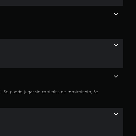
n
t
o
t
a
l
d
e
da), Se puede jugar sin controles de movimiento, Se
c
i
n