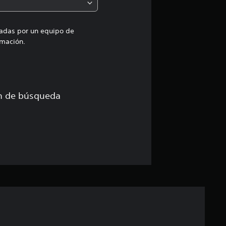
d
i
uadas por un equipo de
mación.
a
d
e
ón de búsqueda
4
.
6
7
e