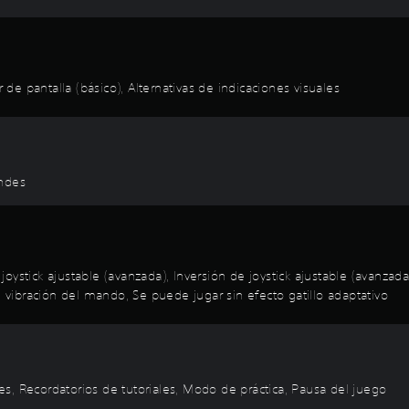
e pantalla (básico), Alternativas de indicaciones visuales
andes
oystick ajustable (avanzada), Inversión de joystick ajustable (avanza
n vibración del mando, Se puede jugar sin efecto gatillo adaptativo
oles, Recordatorios de tutoriales, Modo de práctica, Pausa del juego