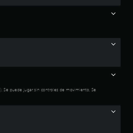
n
t
o
t
a
l
d
e
da), Se puede jugar sin controles de movimiento, Se
c
i
n