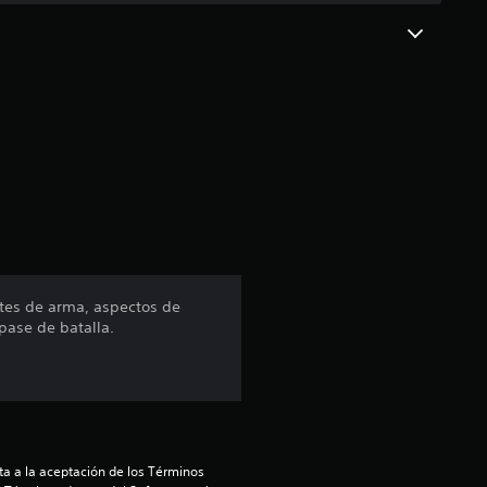
c
o
e
s
t
r
e
etes de arma, aspectos de
pase de batalla.
l
l
a
a a la aceptación de los Términos 