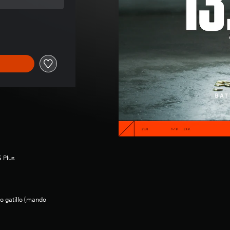
al de 99,99 €
S Plus
to gatillo (mando