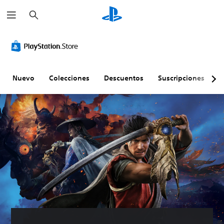
B
u
s
c
a
r
Nuevo
Colecciones
Descuentos
Suscripciones
E