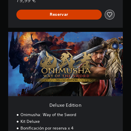
Reservar
D
e
l
u
x
e
E
d
i
t
i
o
n
Deluxe Edition
Onimusha: Way of the Sword
Kit Deluxe
Bonificación por reserva x 4