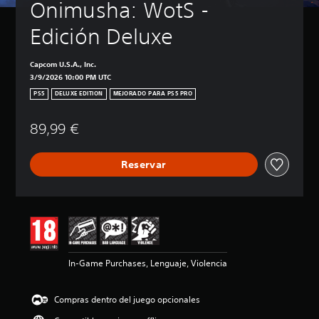
Onimusha: WotS - 
Edición Deluxe
Capcom U.S.A., Inc.
3/9/2026 10:00 PM UTC
PS5
DELUXE EDITION
MEJORADO PARA PS5 PRO
89,99 €
Reservar
In-Game Purchases, Lenguaje, Violencia
Compras dentro del juego opcionales