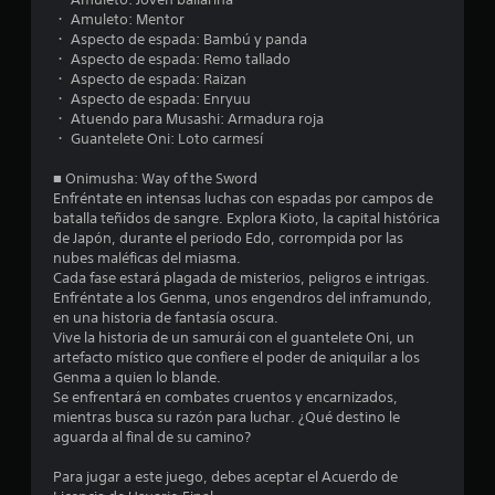
・ Amuleto: Mentor
・ Aspecto de espada: Bambú y panda
・ Aspecto de espada: Remo tallado
・ Aspecto de espada: Raizan
・ Aspecto de espada: Enryuu
・ Atuendo para Musashi: Armadura roja
・ Guantelete Oni: Loto carmesí
■ Onimusha: Way of the Sword
Enfréntate en intensas luchas con espadas por campos de
batalla teñidos de sangre. Explora Kioto, la capital histórica
de Japón, durante el periodo Edo, corrompida por las
nubes maléficas del miasma.
Cada fase estará plagada de misterios, peligros e intrigas.
Enfréntate a los Genma, unos engendros del inframundo,
en una historia de fantasía oscura.
Vive la historia de un samurái con el guantelete Oni, un
artefacto místico que confiere el poder de aniquilar a los
Genma a quien lo blande.
Se enfrentará en combates cruentos y encarnizados,
mientras busca su razón para luchar. ¿Qué destino le
aguarda al final de su camino?
Para jugar a este juego, debes aceptar el Acuerdo de