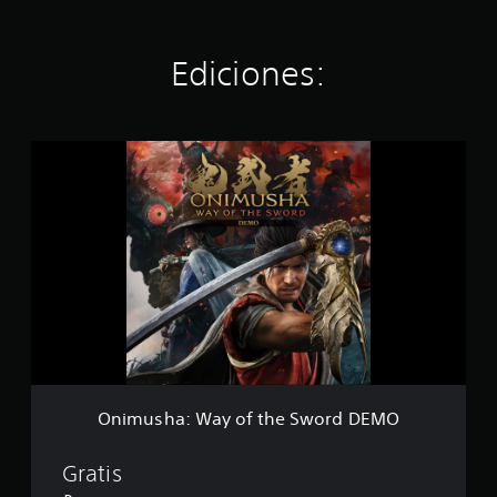
Ediciones:
O
n
i
m
u
s
h
a
:
W
a
y
o
f
Onimusha: Way of the Sword DEMO
t
h
e
Gratis
S