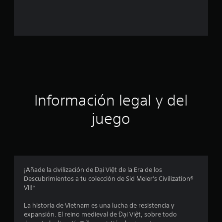
a
l
d
e
c
Información legal y del
i
juego
n
c
o
¡Añade la civilización de Đại Việt de la Era de los
e
Descubrimientos a tu colección de Sid Meier's Civilization®
VII!*
s
La historia de Vietnam es una lucha de resistencia y
t
expansión. El reino medieval de Đại Việt, sobre todo