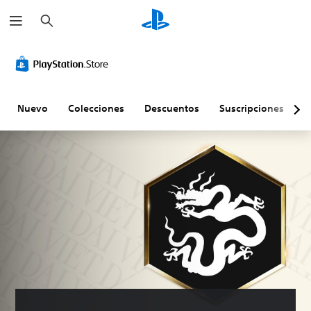
B
u
s
c
a
r
Nuevo
Colecciones
Descuentos
Suscripciones
E