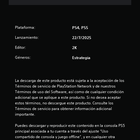
l
i
f
Plataforma:
PS4, PS5
i
Lanzamiento:
22/7/2025
Editor:
2K
c
Géneros:
Estrategia
a
c
La descarga de este producto está sujeta a la aceptación de los 
i
Términos de servicio de PlayStation Network y de nuestros 
Términos de uso del Software, así como de cualquier condición 
o
adicional que se aplique a este producto. Si no desea aceptar 
estos términos, no descargue este producto. Consulte los 
n
Términos de servicio para obtener información adicional 
importante.
e
Puedes descargar y reproducir este contenido en la consola PS5 
s
principal asociada a tu cuenta a través del ajuste “Uso 
compartido de consola y juego offline”, y en cualquier otra 