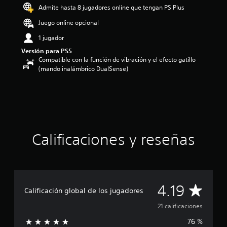
Admite hasta 8 jugadores online que tengan PS Plus
4
.
Juego online opcional
1
9
1 jugador
e
Versión para PS5
s
Compatible con la función de vibración y el efecto gatillo
t
(mando inalámbrico DualSense)
r
e
l
l
a
s
d
Calificaciones y reseñas
e
u
n
t
o
t
C
4.19
Calificación global de los jugadores
a
l
a
21 calificaciones
d
e
76 %
l