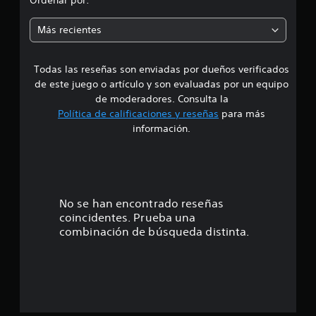
Ordenar por:
a
c
i
i
Más recientes
o
a
n
e
Todas las reseñas son enviadas por dueños verificados
d
s
de este juego o artículo y son evaluadas por un equipo
e
de moderadores. Consulta la
Política de calificaciones y reseñas
para más
4
información.
.
1
9
No se han encontrado reseñas
coincidentes. Prueba una
e
combinación de búsqueda distinta.
s
t
r