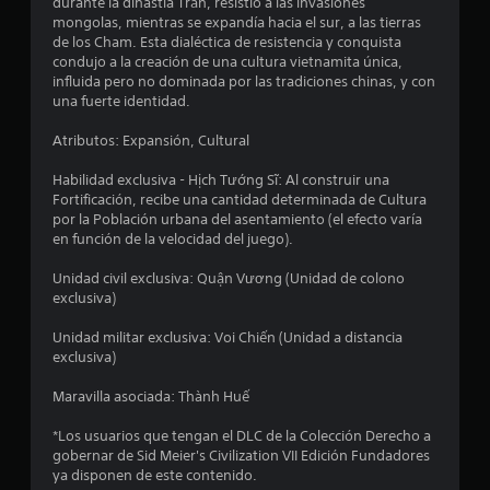
durante la dinastía Trần, resistió a las invasiones
r
mongolas, mientras se expandía hacia el sur, a las tierras
de los Cham. Esta dialéctica de resistencia y conquista
e
condujo a la creación de una cultura vietnamita única,
influida pero no dominada por las tradiciones chinas, y con
l
una fuerte identidad.
l
Atributos: Expansión, Cultural
a
Habilidad exclusiva - Hịch Tướng Sĩ: Al construir una
Fortificación, recibe una cantidad determinada de Cultura
s
por la Población urbana del asentamiento (el efecto varía
en función de la velocidad del juego).
e
Unidad civil exclusiva: Quận Vương (Unidad de colono
n
exclusiva)
2
Unidad militar exclusiva: Voi Chiến (Unidad a distancia
exclusiva)
1
Maravilla asociada: Thành Huế
c
*Los usuarios que tengan el DLC de la Colección Derecho a
gobernar de Sid Meier's Civilization VII Edición Fundadores
a
ya disponen de este contenido.