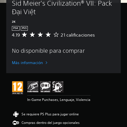
Sid Meier's Civilization® VII: Pack 
Đại Việt
2K
PS4
PS5
4.19
21 calificaciones
C
a
l
No disponible para comprar
i
f
i
Más información
c
a
c
i
ó
n
m
In-Game Purchases, Lenguaje, Violencia
e
d
i
Se requiere PS Plus para jugar online
a
d
Compras dentro del juego opcionales
e