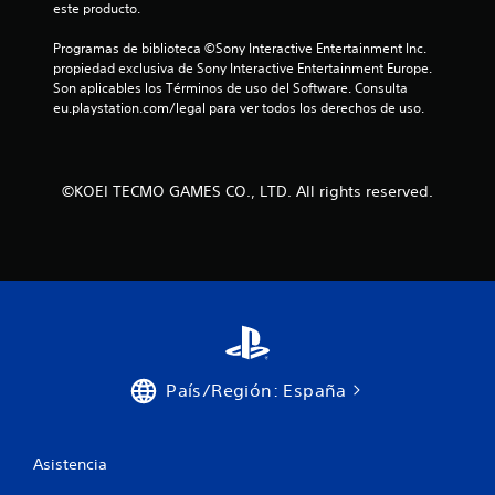
este producto.
n
e
Programas de biblioteca ©Sony Interactive Entertainment Inc. 
s
propiedad exclusiva de Sony Interactive Entertainment Europe. 
r
Son aplicables los Términos de uso del Software. Consulta 
eu.playstation.com/legal para ver todos los derechos de uso.
á
p
i
d
©KOEI TECMO GAMES CO., LTD. All rights reserved.
a
s
d
e
b
o
t
o
n
País/Región: España
e
s
P
Asistencia
u
e