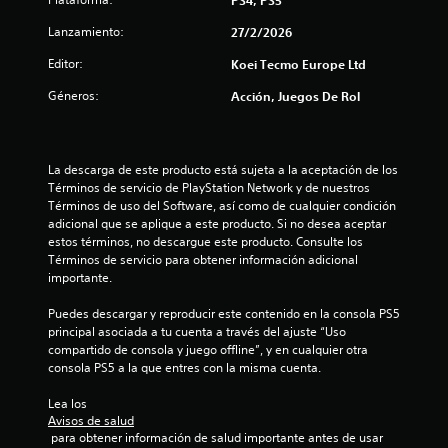
S
e
Lanzamiento:
27/2/2026
p
Editor:
Koei Tecmo Europe Ltd
u
e
Géneros:
Acción, Juegos De Rol
d
e
j
u
La descarga de este producto está sujeta a la aceptación de los 
g
Términos de servicio de PlayStation Network y de nuestros 
Términos de uso del Software, así como de cualquier condición 
a
adicional que se aplique a este producto. Si no desea aceptar 
r
estos términos, no descargue este producto. Consulte los 
s
Términos de servicio para obtener información adicional 
i
importante.
n
p
Puedes descargar y reproducir este contenido en la consola PS5 
u
principal asociada a tu cuenta a través del ajuste “Uso 
l
compartido de consola y juego offline”, y en cualquier otra 
s
consola PS5 a la que entres con la misma cuenta.
a
Lea los 
c
Avisos de salud
i
 para obtener información de salud importante antes de usar 
o