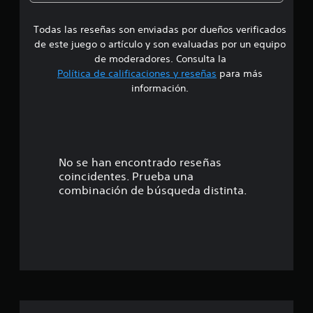
g
a
a
n
r
a
l
Todas las reseñas son enviadas por dueños verificados
d
c
a
de este juego o artículo y son evaluadas por un equipo
i
i
e
de moderadores. Consulta la
ó
n
Política de calificaciones y reseñas
para más
n
f
5
información.
.
o
r
e
m
S
a
s
e
c
p
i
t
No se han encontrado reseñas
u
ó
coincidentes. Prueba una
e
n
r
combinación de búsqueda distinta.
d
d
e
e
e
l
j
t
u
l
u
g
t
a
l
o
r
r
a
s
i
i
a