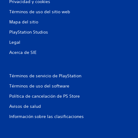
Privacidad y cookies
d
e
Términos de uso del sitio web
s
j
Mapa del sitio
u
g
PlayStation Studios
a
r
Legal
a
Acerca de SIE
l
j
u
e
g
Términos de servicio de PlayStation
o
Términos de uso del software
y
d
Política de cancelación de PS Store
e
s
Avisos de salud
p
l
Información sobre las clasificaciones
a
z
a
r