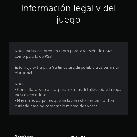
e
Información legal y del
c
n
e
juego
i
r
p
o
u
l
n
s
a
Nota: incluye contenido tanto para la versión de PS4®
d
e
como para la de PS5®.
o
s
s
Este traje extra para Yu Jin estará disponible tras terminar
l
el tutorial.
o
s
Nota:
b
- Consulta la web oficial para ver más detalles sobre la ropa
o
incluida en el lote.
t
- Hay otros paquetes que incluyen este contenido. Ten
o
cuidado para no comprar lo mismo dos veces.
n
e
s
.
Plataforma:
PS4, PS5