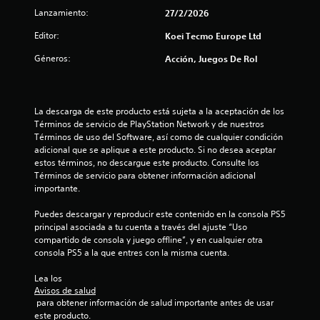
S
Lanzamiento:
27/2/2026
e
p
Editor:
Koei Tecmo Europe Ltd
u
Géneros:
Acción, Juegos De Rol
e
d
e
j
La descarga de este producto está sujeta a la aceptación de los 
u
Términos de servicio de PlayStation Network y de nuestros 
g
Términos de uso del Software, así como de cualquier condición 
a
adicional que se aplique a este producto. Si no desea aceptar 
r
estos términos, no descargue este producto. Consulte los 
Términos de servicio para obtener información adicional 
s
importante.
i
n
Puedes descargar y reproducir este contenido en la consola PS5 
p
principal asociada a tu cuenta a través del ajuste “Uso 
u
compartido de consola y juego offline”, y en cualquier otra 
l
consola PS5 a la que entres con la misma cuenta.
s
a
Lea los 
c
Avisos de salud
 para obtener información de salud importante antes de usar 
i
este producto.
o