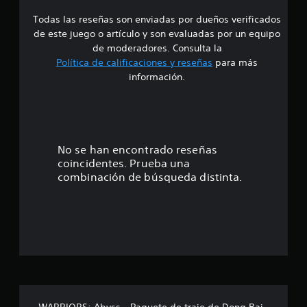
g
a
n
r
Todas las reseñas son enviadas por dueños verificados
d
a
l
de este juego o artículo y son evaluadas por un equipo
c
a
e
de moderadores. Consulta la
i
i
Política de calificaciones y reseñas
para más
ó
n
4
n
información.
f
.
o
.
r
m
S
8
a
e
c
8
p
No se han encontrado reseñas
i
u
coincidentes. Prueba una
ó
e
e
combinación de búsqueda distinta.
n
d
d
s
e
e
l
j
t
t
u
u
g
r
t
a
o
r
e
r
s
i
i
l
a
WARRIORS: Abyss - Paquete de traje de Dong Bai