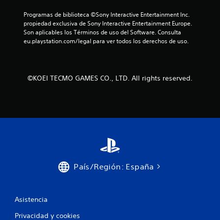
n
Programas de biblioteca ©Sony Interactive Entertainment Inc. 
e
propiedad exclusiva de Sony Interactive Entertainment Europe. 
s
Son aplicables los Términos de uso del Software. Consulta 
r
eu.playstation.com/legal para ver todos los derechos de uso.
á
p
i
d
©KOEI TECMO GAMES CO., LTD. All rights reserved.
a
s
d
e
b
o
t
o
País/Región: España
n
e
s
P
Asistencia
u
Privacidad y cookies
e