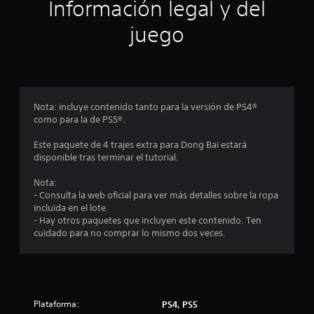
Información legal y del
e
i
n
juego
e
c
r
p
a
u
l
c
s
Nota: incluye contenido tanto para la versión de PS4®
a
i
como para la de PS5®.
d
o
o
Este paquete de 4 trajes extra para Dong Bai estará
s
disponible tras terminar el tutorial.
l
n
o
Nota:
s
e
- Consulta la web oficial para ver más detalles sobre la ropa
b
incluida en el lote.
o
s
- Hay otros paquetes que incluyen este contenido. Ten
t
cuidado para no comprar lo mismo dos veces.
o
n
e
s
.
Plataforma:
PS4, PS5