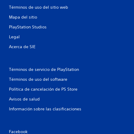
d
Términos de uso del sitio web
e
s
Mapa del sitio
j
u
PlayStation Studios
g
a
Legal
r
a
Acerca de SIE
l
j
u
e
Términos de servicio de PlayStation
g
o
Términos de uso del software
y
d
Política de cancelación de PS Store
e
Avisos de salud
s
p
Información sobre las clasificaciones
l
a
z
a
Facebook
r