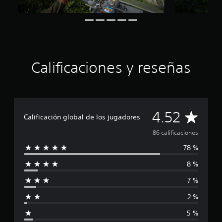
n
t
o
t
a
l
d
Calificaciones y reseñas
e
c
i
n
c
C
4.52
o
Calificación global de los jugadores
e
a
s
86 calificaciones
t
78 %
l
r
e
8 %
i
l
l
7 %
a
f
s
2 %
e
i
n
5 %
8