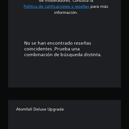
e
de moderadores. Consulta la
Política de calificaciones y reseñas
para más
4
información.
.
5
2
No se han encontrado reseñas
coincidentes. Prueba una
e
combinación de búsqueda distinta.
s
t
r
e
l
Atomfall Deluxe Upgrade
l