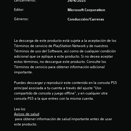
Lanzamiento:
24/4/2025
a
i
i
Editor:
Microsoft Corporation
n
o
Géneros:
Conducción/Carreras
f
o
n
r
m
e
La descarga de este producto está sujeta a la aceptación de los 
a
Términos de servicio de PlayStation Network y de nuestros 
c
s
Términos de uso del Software, así como de cualquier condición 
i
adicional que se aplique a este producto. Si no desea aceptar 
ó
estos términos, no descargue este producto. Consulte los 
n
Términos de servicio para obtener información adicional 
v
importante.
i
s
Puedes descargar y reproducir este contenido en la consola PS5 
u
principal asociada a tu cuenta a través del ajuste “Uso 
a
compartido de consola y juego offline”, y en cualquier otra 
l
consola PS5 a la que entres con la misma cuenta.
a
d
Lea los 
i
Avisos de salud
c
 para obtener información de salud importante antes de usar 
i
este producto.
o
n