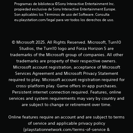
Programas de biblioteca ©Sony Interactive Entertainment Inc. 
a
propiedad exclusiva de Sony Interactive Entertainment Europe. 
l
Son aplicables los Términos de uso del Software. Consulta 
e
eu.playstation.com/legal para ver todos los derechos de uso.
s
r
e
l
a
© Microsoft 2025. All Rights Reserved. Microsoft, Turn10
c
Studios, the Turn10 logo and Forza Horizon 5 are
i
trademarks of the Microsoft group of companies. All other
o
trademarks are property of their respective owners.
n
Microsoft account registration, acceptance of Microsoft
a
Services Agreement and Microsoft Privacy Statement
d
o
required to play. Microsoft account registration required for
s
cross-platform play. Game offers in-app purchases.
c
Persistent internet connection required. Features, online
o
services and system requirements may vary by country and
n
are subject to change or retirement over time.
e
l
j
Online features require an account and are subject to terms
u
of service and applicable privacy policy
e
(playstationnetwork.com/terms-of-service &
g