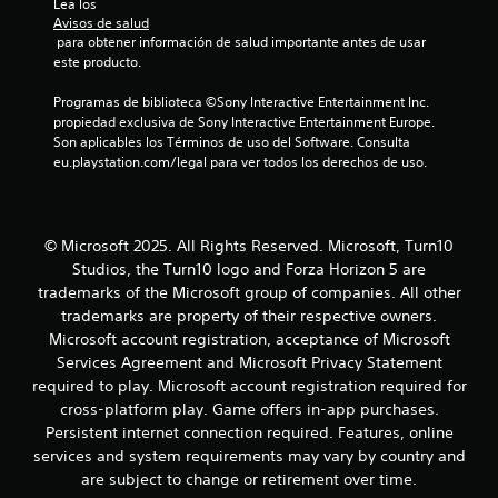
Lea los 
a
Avisos de salud
d
 para obtener información de salud importante antes de usar 
a
este producto.
)
P
Programas de biblioteca ©Sony Interactive Entertainment Inc. 
u
propiedad exclusiva de Sony Interactive Entertainment Europe. 
e
Son aplicables los Términos de uso del Software. Consulta 
d
eu.playstation.com/legal para ver todos los derechos de uso.
e
s
i
n
© Microsoft 2025. All Rights Reserved. Microsoft, Turn10
v
Studios, the Turn10 logo and Forza Horizon 5 are
e
trademarks of the Microsoft group of companies. All other
r
trademarks are property of their respective owners.
t
Microsoft account registration, acceptance of Microsoft
i
r
Services Agreement and Microsoft Privacy Statement
e
required to play. Microsoft account registration required for
l
cross-platform play. Game offers in-app purchases.
m
Persistent internet connection required. Features, online
o
services and system requirements may vary by country and
v
are subject to change or retirement over time.
i