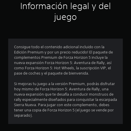
m
c
r
Información legal y del
s
s
u
l
j
l
n
i
a
juego
o
o
i
p
y
s
c
o
a
s
s
a
r
t
o
v
t
n
i
n
i
i
c
i
s
d
e
k
Consigue todo el contenido adicional incluido con la
d
u
a
.
Edición Premium y por un precio reducido! El paquete de
o
a
.
s
complementos Premium de Forza Horizon 5 incluye la
s
l
nueva expansión Forza Horizon 5: Aventura de Rally, así
a
m
I
como Forza Horizon 5: Hot Wheels, la suscripción VIP, el
t
e
n
pase de coches y el paquete de bienvenida.
u
n
v
a
t
e
Si mejoras tu juego a la versión Premium, podrás disfrutar
l
e
r
hoy mismo de Forza Horizon 5: Aventura de Rally, una
r
o
s
nueva expansión que te desafía a conducir monstruos de
e
a
rally especialmente diseñados para conquistar la escarpada
d
i
t
Sierra Nueva. Para jugar con este complemento, debes
e
r
ó
tener una copia de Forza Horizon 5 (el juego se vende por
d
a
n
separado).
o
v
d
r
é
e
.
s
j