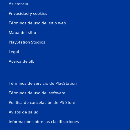
d
Asistencia
e
c
Privacidad y cookies
a
d
Términos de uso del sitio web
a
Mapa del sitio
j
o
PlayStation Studios
y
s
Legal
t
i
Acerca de SIE
c
k
a
n
Términos de servicio de PlayStation
a
l
Términos de uso del software
ó
g
Política de cancelación de PS Store
i
c
Avisos de salud
o
Información sobre las clasificaciones
q
u