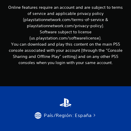
m
i
Online features require an account and are subject to terms
e
of service and applicable privacy policy
n
(playstationnetwork.com/terms-of-service &
t
playstationnetwork.com/privacy-policy).
o
Software subject to license
h
o
(us.playstation.com/softwarelicense).
r
You can download and play this content on the main PS5
i
console associated with your account (through the “Console
z
Sharing and Offline Play” setting) and on any other PS5
o
consoles when you login with your same account.
n
t
a
l
y
v
e
r
t
i
País/Región: España
c
a
l