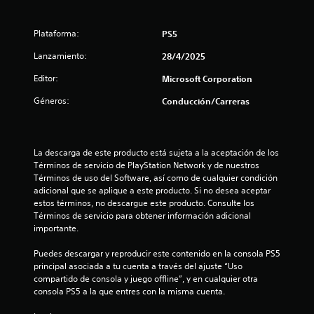
d
o
e
y
l
Plataforma:
PS5
s
a
t
v
Lanzamiento:
28/4/2025
i
i
b
Editor:
Microsoft Corporation
c
r
k
Géneros:
Conducción/Carreras
a
a
c
j
i
u
ó
s
La descarga de este producto está sujeta a la aceptación de los 
n
t
Términos de servicio de PlayStation Network y de nuestros 
d
Términos de uso del Software, así como de cualquier condición 
a
e
adicional que se aplique a este producto. Si no desea aceptar 
l
b
estos términos, no descargue este producto. Consulte los 
m
l
Términos de servicio para obtener información adicional 
a
e
importante.
n
(
d
a
Puedes descargar y reproducir este contenido en la consola PS5 
o
v
principal asociada a tu cuenta a través del ajuste “Uso 
.
a
compartido de consola y juego offline”, y en cualquier otra 
n
consola PS5 a la que entres con la misma cuenta.
z