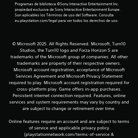
Programas de biblioteca ©Sony Interactive Entertainment Inc. 
a
propiedad exclusiva de Sony Interactive Entertainment Europe. 
l
Son aplicables los Términos de uso del Software. Consulta 
e
eu.playstation.com/legal para ver todos los derechos de uso.
s
r
e
l
a
© Microsoft 2025. All Rights Reserved. Microsoft, Turn10
c
Studios, the Turn10 logo and Forza Horizon 5 are
i
trademarks of the Microsoft group of companies. All other
o
trademarks are property of their respective owners.
n
Microsoft account registration, acceptance of Microsoft
a
Services Agreement and Microsoft Privacy Statement
d
o
required to play. Microsoft account registration required for
s
cross-platform play. Game offers in-app purchases.
c
Persistent internet connection required. Features, online
o
services and system requirements may vary by country and
n
are subject to change or retirement over time.
e
l
j
Online features require an account and are subject to terms
u
of service and applicable privacy policy
e
(playstationnetwork.com/terms-of-service &
g