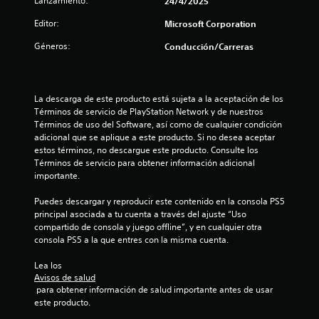
Lanzamiento:
24/4/2025
a
c
i
Editor:
Microsoft Corporation
n
i
Géneros:
Conducción/Carreras
f
o
o
r
m
n
La descarga de este producto está sujeta a la aceptación de los 
a
Términos de servicio de PlayStation Network y de nuestros 
c
e
Términos de uso del Software, así como de cualquier condición 
i
adicional que se aplique a este producto. Si no desea aceptar 
ó
s
estos términos, no descargue este producto. Consulte los 
n
Términos de servicio para obtener información adicional 
v
importante.
i
s
Puedes descargar y reproducir este contenido en la consola PS5 
u
principal asociada a tu cuenta a través del ajuste “Uso 
a
compartido de consola y juego offline”, y en cualquier otra 
l
consola PS5 a la que entres con la misma cuenta.
a
d
Lea los 
i
Avisos de salud
c
 para obtener información de salud importante antes de usar 
i
este producto.
o
n