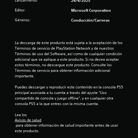
Lanzamiento:
24/4/2025
a
i
i
Editor:
Microsoft Corporation
n
o
Géneros:
Conducción/Carreras
f
o
n
r
m
e
La descarga de este producto está sujeta a la aceptación de los 
a
Términos de servicio de PlayStation Network y de nuestros 
c
s
Términos de uso del Software, así como de cualquier condición 
i
adicional que se aplique a este producto. Si no desea aceptar 
ó
estos términos, no descargue este producto. Consulte los 
n
Términos de servicio para obtener información adicional 
v
importante.
i
s
Puedes descargar y reproducir este contenido en la consola PS5 
u
principal asociada a tu cuenta a través del ajuste “Uso 
a
compartido de consola y juego offline”, y en cualquier otra 
l
consola PS5 a la que entres con la misma cuenta.
a
d
Lea los 
i
Avisos de salud
c
 para obtener información de salud importante antes de usar 
i
este producto.
o
n