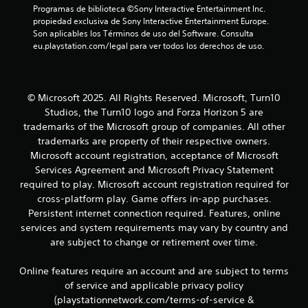
Programas de biblioteca ©Sony Interactive Entertainment Inc. 
a
propiedad exclusiva de Sony Interactive Entertainment Europe. 
l
Son aplicables los Términos de uso del Software. Consulta 
e
eu.playstation.com/legal para ver todos los derechos de uso.
s
r
e
l
a
© Microsoft 2025. All Rights Reserved. Microsoft, Turn10
c
Studios, the Turn10 logo and Forza Horizon 5 are
i
trademarks of the Microsoft group of companies. All other
o
trademarks are property of their respective owners.
n
Microsoft account registration, acceptance of Microsoft
a
Services Agreement and Microsoft Privacy Statement
d
o
required to play. Microsoft account registration required for
s
cross-platform play. Game offers in-app purchases.
c
Persistent internet connection required. Features, online
o
services and system requirements may vary by country and
n
are subject to change or retirement over time.
e
l
j
Online features require an account and are subject to terms
u
of service and applicable privacy policy
e
(playstationnetwork.com/terms-of-service &
g