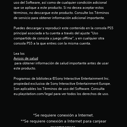
uso del Software, así como de cualquier condición adicional 
a
que se aplique a este producto. Si no desea aceptar estos 
términos, no descargue este producto. Consulte los Términos 
l
de servicio para obtener información adicional importante.
i
Puedes descargar y reproducir este contenido en la consola PS5 
principal asociada a tu cuenta a través del ajuste “Uso 
f
compartido de consola y juego offline”, y en cualquier otra 
consola PS5 a la que entres con la misma cuenta.
i
Lea los 
c
Avisos de salud
 para obtener información de salud importante antes de usar 
este producto.
a
Programas de biblioteca ©Sony Interactive Entertainment Inc. 
c
propiedad exclusiva de Sony Interactive Entertainment Europe. 
Son aplicables los Términos de uso del Software. Consulta 
i
eu.playstation.com/legal para ver todos los derechos de uso.
o
n
*Se requiere conexión a Internet.
**Se requiere conexión a Internet para canjear
e