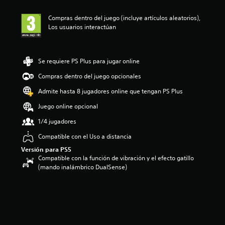
i
ó
Compras dentro del juego (incluye artículos aleatorios),
n
Los usuarios interactúan
m
e
d
i
Se requiere PS Plus para jugar online
a
d
Compras dentro del juego opcionales
e
Admite hasta 8 jugadores online que tengan PS Plus
3
e
Juego online opcional
s
t
1/4 jugadores
r
Compatible con el Uso a distancia
e
l
Versión para PS5
l
Compatible con la función de vibración y el efecto gatillo
a
(mando inalámbrico DualSense)
s
d
e
u
n
t