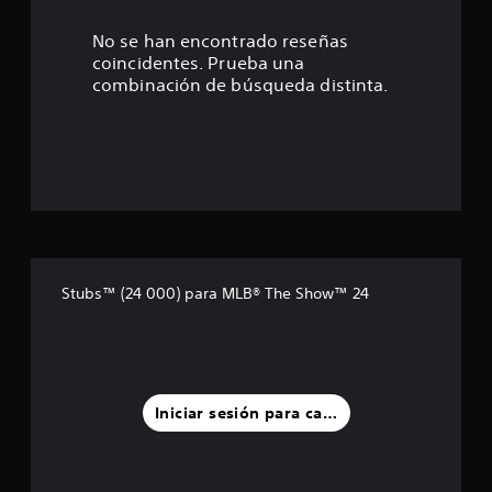
s
t
No se han encontrado reseñas
coincidentes. Prueba una
r
combinación de búsqueda distinta.
e
l
l
a
s
Stubs™ (24 000) para MLB® The Show™ 24
d
e
u
Iniciar sesión para calificar
n
t