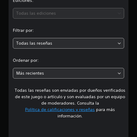
i
Ediciones:
l
i
ó
Todas las ediciones
f
i
n
c
a
Filtrar por:
m
c
i
Todas las reseñas
e
o
n
d
e
Ordenar por:
s
i
Más recientes
a
Todas las reseñas son enviadas por dueños verificados
d
de este juego o artículo y son evaluadas por un equipo
e
de moderadores. Consulta la
Política de calificaciones y reseñas
para más
3
información.
e