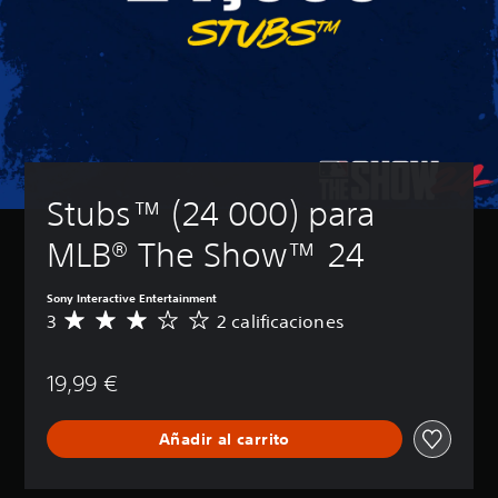
Stubs™ (24 000) para 
MLB® The Show™ 24
Sony Interactive Entertainment
3
2 calificaciones
C
a
l
19,99 €
i
f
i
Añadir al carrito
c
a
c