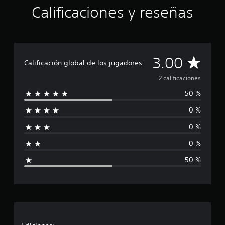
o
Calificaciones y reseñas
t
a
l
d
e
c
C
3.00
Calificación global de los jugadores
i
n
a
2 calificaciones
c
50 %
o
l
e
0 %
s
i
t
0 %
r
f
e
0 %
l
i
l
50 %
a
c
s
e
a
n
2
c
c
a