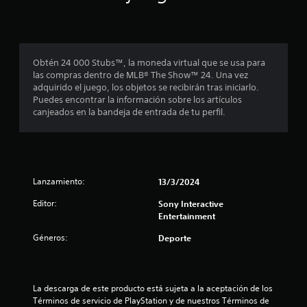
s
t
Obtén 24 000 Stubs™, la moneda virtual que se usa para
r
las compras dentro de MLB® The Show™ 24. Una vez
adquirido el juego, los objetos se recibirán tras iniciarlo.
e
Puedes encontrar la información sobre los artículos
canjeados en la bandeja de entrada de tu perfil.
l
l
a
Lanzamiento:
13/3/2024
s
Editor:
Sony Interactive
Entertainment
e
Géneros:
Deporte
n
2
La descarga de este producto está sujeta a la aceptación de los 
c
Términos de servicio de PlayStation y de nuestros Términos de 