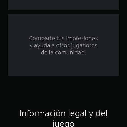
o
t
a
Comparte tus impresiones
l
y ayuda a otros jugadores
d
de la comunidad.
e
c
i
n
c
Información legal y del
o
juego
e