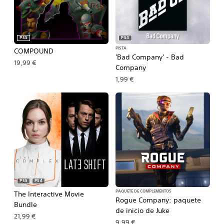
PS5
PS4
PISTA
COMPOUND
'Bad Company' - Bad
19,99 €
Company
1,99 €
PS5
PS4
PAQUETE DE COMPLEMENTOS
The Interactive Movie
Rogue Company: paquete
Bundle
de inicio de Juke
21,99 €
9,99 €