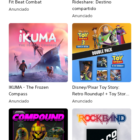
Fit Beat Combat
Rideshare: Destino
compartido
Anunciado
Anunciado
IKUMA - The Frozen
Disney/Pixar Toy Story:
Compass
Retro Roundup! + Toy Story 3
Complete Edition Double
Anunciado
Anunciado
Pack