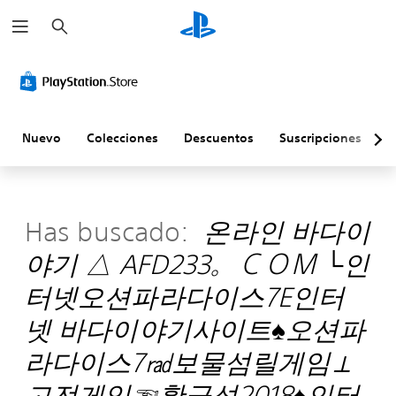
B
u
s
c
a
r
Nuevo
Colecciones
Descuentos
Suscripciones
E
Has buscado:
온라인 바다이
야기 △ AFD233。ＣＯＭ └인
터넷오션파라다이스7E인터
넷 바다이야기사이트♠오션파
라다이스7㎭보물섬릴게임⊥
고전게임☜황금성2018♠인터