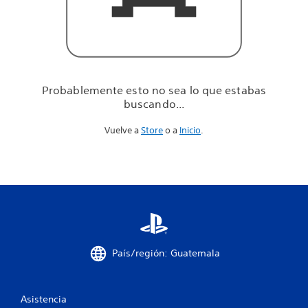
u
e
e
s
t
a
b
Probablemente esto no sea lo que estabas
a
buscando...
s
b
Vuelve a
Store
o a
Inicio
.
u
s
c
a
n
d
o
.
.
.
País/región: Guatemala
Asistencia