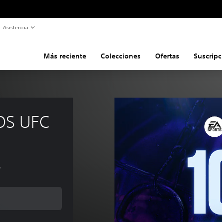
Asistencia
Más reciente
Colecciones
Ofertas
Suscripc
OS UFC
s