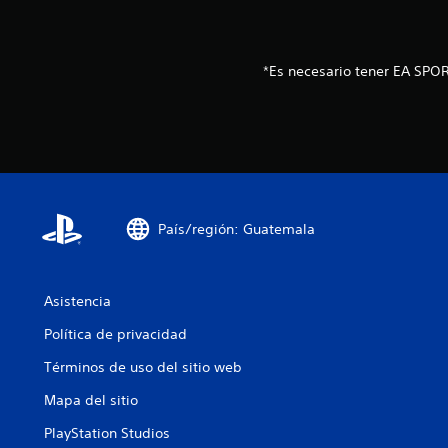
e
s
s
d
j
e
u
*Es necesario tener EA SPOR
c
g
a
a
d
r
a
s
a
i
l
n
t
n
a
e
v
País/región: Guatemala
c
o
e
z
s
.
i
Asistencia
d
a
Política de privacidad
d
Términos de uso del sitio web
d
e
Mapa del sitio
u
s
PlayStation Studios
a