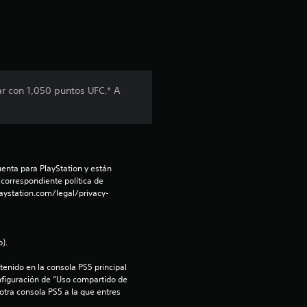
ar con 1,050 puntos UFC.* A
enta para PlayStation y están 
 correspondiente política de 
aystation.com/legal/privacy-
).
enido en la consola PS5 principal 
nfiguración de “Uso compartido de 
 otra consola PS5 a la que entres 