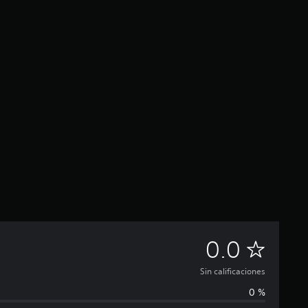
S
0.0
i
Sin calificaciones
0 %
n