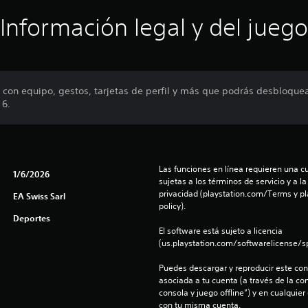
Información legal y del juego
e con equipo, gestos, tarjetas de perfil y más que podrás desbloque
 6.
Las funciones en línea requieren una cu
1/6/2026
sujetas a los términos de servicio y a la
privacidad (playstation.com/Terms y pl
EA Swiss Sarl
policy).
Deportes
El software está sujeto a licencia 
(us.playstation.com/softwarelicense/sp
Puedes descargar y reproducir este cont
asociada a tu cuenta (a través de la co
consola y juego offline”) y en cualquier
con tu misma cuenta.