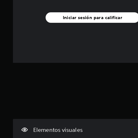
s
s
i
a
e
q
a
d
y
l
u
r
u
l
i
Iniciar sesión para calificar
e
l
a
o
g
p
o
l
s
i
o
s
e
p
e
d
c
s
e
n
r
o
.
r
d
í
n
s
o
a
t
o
u
A
n
r
n
n
u
r
o
a
n
e
d
l
j
i
s
e
i
e
v
u
s
o
s
e
l
d
p
m
l
t
e
r
o
d
a
m
i
e
n
r
o
n
d
o
v
v
c
i
i
i
i
P
f
s
m
p
u
i
Elementos visuales
u
i
a
e
c
a
e
l