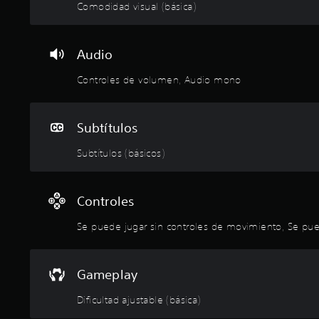
d
u
Comodidad visual (básica)
l
n
e
e
l
m
t
s
s
t
e
o
.
e
a
n
.
Audio
s
d
t
t
a
e
Controles de volumen, Audio mono
a
S
l
m
b
t
e
o
l
e
p
l
e
r
Subtítulos
e
u
c
n
s
e
e
a
Subtítulos (básicos)
t
d
r
t
o
l
e
i
s
a
j
v
d
Controles
s
o
u
u
a
p
g
r
Se puede jugar sin controles de movimiento, Se puede
l
r
a
a
i
e
n
r
d
d
t
a
s
Gameplay
e
e
d
i
f
e
e
Dificultad ajustable (básica)
i
n
l
a
n