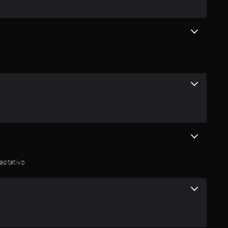
i
o
n
e
s
aptativo