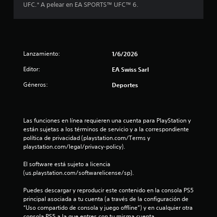
UFC.* A pelear en EA SPORTS™ UFC™ 6.
s
t
á
c
t
i
Lanzamiento:
1/6/2026
l
e
Editor:
EA Swiss Sarl
s
.
Géneros:
Deportes
S
e
Las funciones en línea requieren una cuenta para PlayStation y 
p
están sujetas a los términos de servicio y a la correspondiente 
u
política de privacidad (playstation.com/Terms y 
e
playstation.com/legal/privacy-policy).
d
El software está sujeto a licencia 
e
(us.playstation.com/softwarelicense/sp).
j
u
Puedes descargar y reproducir este contenido en la consola PS5 
g
principal asociada a tu cuenta (a través de la configuración de 
a
“Uso compartido de consola y juego offline”) y en cualquier otra 
r
consola PS5 a la que entres con tu misma cuenta.