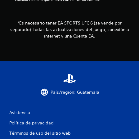
s
i
n
e
*Es necesario tener EA SPORTS UFC 6 (se vende por
f
separado), todas las actualizaciones del juego, conexión a
e
internet y una Cuenta EA.
c
t
o
d
e
g
a
t
i
País/región: Guatemala
l
l
o
Asistencia
a
d
Política de privacidad
a
Términos de uso del sitio web
p