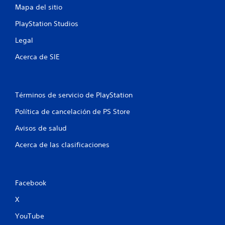
t
Mapa del sitio
a
t
PlayStation Studios
i
Legal
v
o
Acerca de SIE
P
u
e
d
Términos de servicio de PlayStation
e
s
Política de cancelación de PS Store
j
Avisos de salud
u
g
Acerca de las clasificaciones
a
r
s
i
n
Facebook
t
X
e
n
YouTube
e