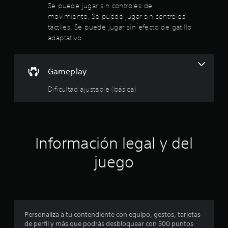
e
Se puede jugar sin controles de
t
c
movimiento, Se puede jugar sin controles
a
e
táctiles, Se puede jugar sin efecto de gatillo
v
s
o
adaptativo
i
z
d
.
a
d
Gameplay
d
e
Dificultad ajustable (básica)
u
s
a
r
l
Información legal y del
o
s
juego
c
o
n
t
r
o
Personaliza a tu contendiente con equipo, gestos, tarjetas
l
de perfil y más que podrás desbloquear con 500 puntos
e