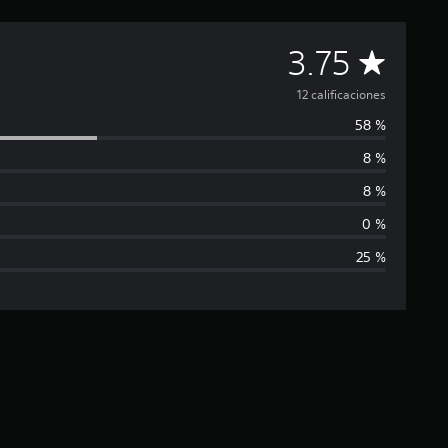
C
3.75
a
12 calificaciones
58 %
l
8 %
i
8 %
f
0 %
25 %
i
c
a
c
i