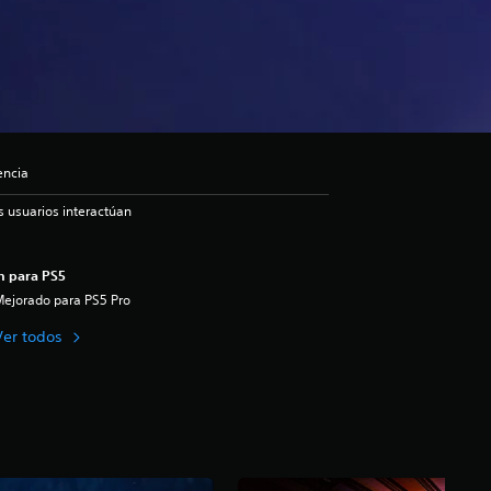
encia
s usuarios interactúan
n para PS5
ejorado para PS5 Pro
Ver todos