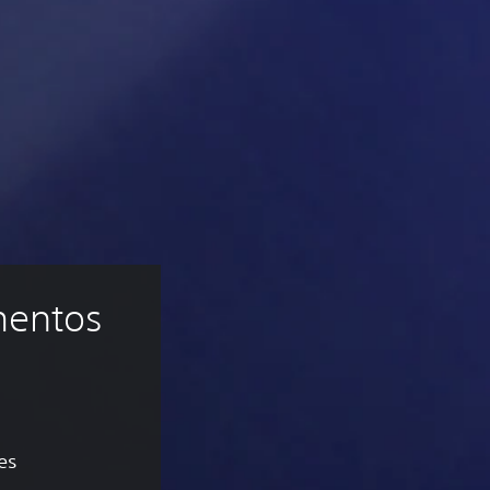
entos 
es