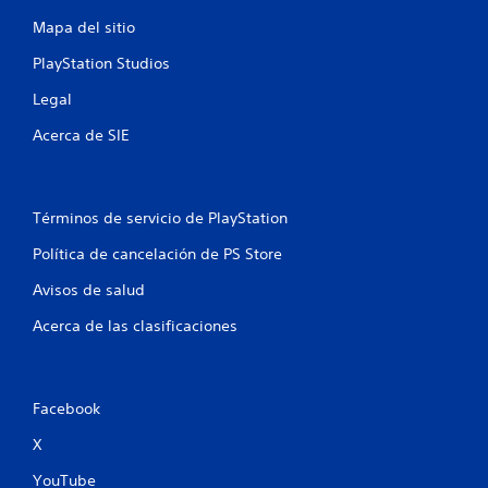
e
f
r
y
p
Mapa del sitio
i
s
l
i
a
t
a
PlayStation Studios
i
l
y
c
c
Legal
.
e
k
s
a
Acerca de SIE
s
P
.
c
u
e
i
S
d
Términos de servicio de PlayStation
e
e
o
s
p
Política de cancelación de PS Store
r
u
n
e
Avisos de salud
e
v
d
e
Acerca de las clasificaciones
i
e
s
j
a
s
u
r
g
l
Facebook
a
a
i
X
r
n
s
YouTube
f