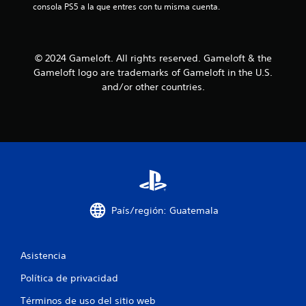
t
consola PS5 a la que entres con tu misma cuenta.
o
o
e
n
.
n
o
e
t
s
e
R
t
© 2024 Gameloft. All rights reserved. Gameloft & the
d
m
e
e
Gameloft logo are trademarks of Gameloft in the U.S.
o
a
c
s
l
and/or other countries.
o
e
e
l
n
r
s
s
t
d
d
i
o
a
b
s
t
e
i
d
o
l
u
r
3
i
r
i
d
a
o
c
a
n
País/región: Guatemala
s
d
t
d
a
d
e
e
e
e
Asistencia
l
l
l
t
o
g
u
Política de privacidad
s
a
i
t
j
m
Términos de uso del sitio web
o
o