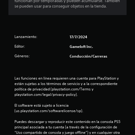
funcionan por temporadas y pueden acumularse. También
s
d
q
i
se pueden usar para conseguir objetos en la tienda.
e
u
c
t
l
e
a
j
p
)
r
u
o
S
e
d
e
g
e
Lanzamiento:
17/7/2024
r
o
o
í
Editor:
Gameloft Inc.
f
e
l
a
r
n
n
Géneros:
Conducción/Carreras
e
c
r
l
c
u
e
e
a
s
a
n
l
u
Las funciones en línea requieren una cuenta para PlayStation y 
a
q
l
s
están sujetas a los términos de servicio y a la correspondiente 
l
u
t
política de privacidad (playstation.com/Terms y 
g
i
a
e
playstation.com/legal/privacy-policy).
u
e
r
n
r
v
n
El software está sujeto a licencia 
a
m
i
(us.playstation.com/softwarelicense/sp).
s
o
s
u
o
m
u
Puedes descargar y reproducir este contenido en la consola PS5 
p
e
a
n
principal asociada a tu cuenta (a través de la configuración de 
c
n
l
“Uso compartido de consola y juego offline”) y en cualquier otra 
i
t
m