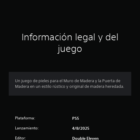
c
i
ó
Información legal y del
n
juego
p
r
o
Un juego de pieles para el Muro de Madera y la Puerta de
Madera en un estilo rústico y original de madera heredada.
m
e
d
Plataforma:
PS5
i
Lanzamiento:
4/8/2025
o
Editor:
Double Eleven