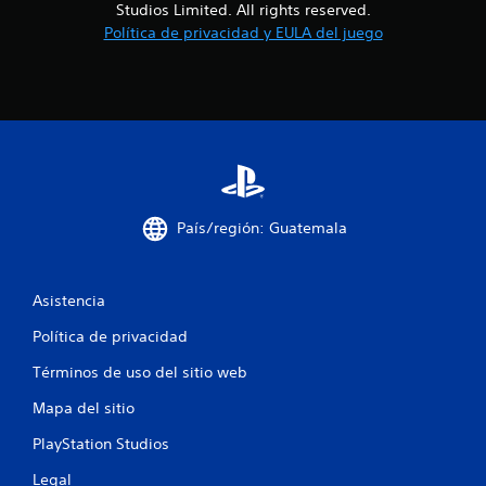
Studios Limited. All rights reserved.
a
Política de privacidad y EULA del juego
s
d
e
c
i
País/región: Guatemala
n
Asistencia
c
Política de privacidad
o
Términos de uso del sitio web
e
Mapa del sitio
s
PlayStation Studios
t
Legal