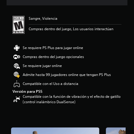
c
i
ó
Sangre, Violencia
n
p
Compras dentro del juego, Los usuarios interactúan
r
o
m
e
Se requiere PS Plus para jugar online
d
Compras dentro del juego opcionales
i
o
Se requiere jugar online
:
4
Admite hasta 99 jugadores online que tengan PS Plus
.
Compatible con el Uso a distancia
6
7
Versión para PS5
e
Compatible con la función de vibración y el efecto de gatillo
s
(control inalámbrico DualSense)
t
r
e
l
l
a