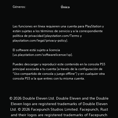
:
Géneros:
Único
4
.
Las funciones en línea requieren una cuenta para PlayStation y 
están sujetas a los términos de servicio y a la correspondiente 
6
política de privacidad (playstation.com/Terms y 
playstation.com/legal/privacy-policy).
7
El software está sujeto a licencia 
(us.playstation.com/softwarelicense/sp).
e
Puedes descargar y reproducir este contenido en la consola PS5 
s
principal asociada a tu cuenta (a través de la configuración de 
“Uso compartido de consola y juego offline”) y en cualquier otra 
t
consola PS5 a la que entres con tu misma cuenta.
r
e
© 2026 Double Eleven Ltd. Double Eleven and the Double
l
Eleven logo are registered trademarks of Double Eleven
Ltd. © 2026 Facepunch Studios Limited. Facepunch, Rust
l
and their logos are registered trademarks of Facepunch