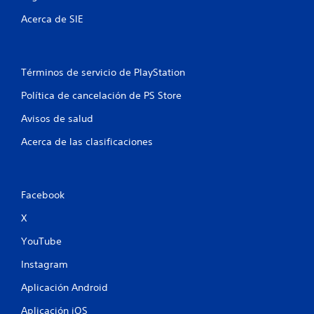
r
Acerca de SIE
e
l
Términos de servicio de PlayStation
l
Política de cancelación de PS Store
a
Avisos de salud
s
Acerca de las clasificaciones
e
n
Facebook
X
u
YouTube
n
Instagram
t
Aplicación Android
o
Aplicación iOS