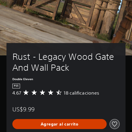
Rust - Legacy Wood Gate 
And Wall Pack
Double Eleven
PS5
4.67
18 calificaciones
C
a
l
US$9.99
i
f
i
Agregar al carrito
c
a