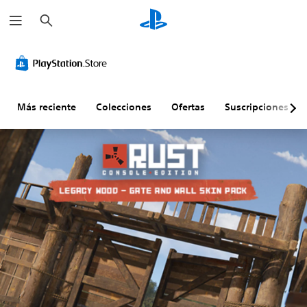
B
u
s
c
a
r
Más reciente
Colecciones
Ofertas
Suscripciones