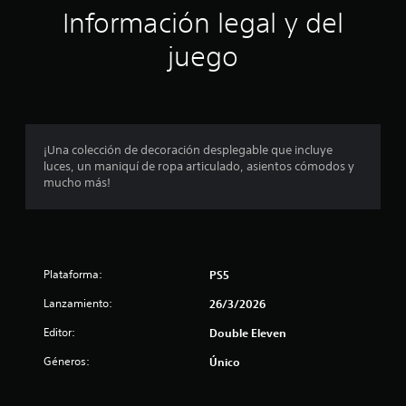
ó
Información legal y del
n
juego
p
r
o
¡Una colección de decoración desplegable que incluye
luces, un maniquí de ropa articulado, asientos cómodos y
m
mucho más!
e
d
Plataforma:
PS5
i
Lanzamiento:
26/3/2026
o
Editor:
Double Eleven
:
Géneros:
Único
4