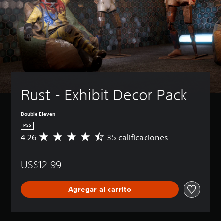
Rust - Exhibit Decor Pack
Double Eleven
PS5
4.26
35 calificaciones
C
a
l
US$12.99
i
f
i
Agregar al carrito
c
a
c
i