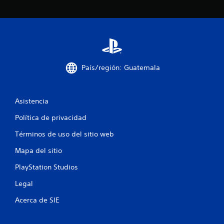
d
e
c
i
País/región: Guatemala
n
c
Asistencia
o
Política de privacidad
e
Términos de uso del sitio web
s
Mapa del sitio
t
PlayStation Studios
Legal
r
Acerca de SIE
e