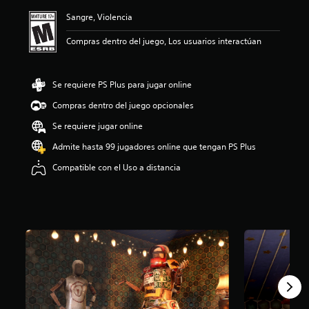
ó
Sangre, Violencia
n
p
Compras dentro del juego, Los usuarios interactúan
r
o
m
e
Se requiere PS Plus para jugar online
d
Compras dentro del juego opcionales
i
o
Se requiere jugar online
:
4
Admite hasta 99 jugadores online que tengan PS Plus
.
Compatible con el Uso a distancia
2
6
e
s
t
r
e
l
l
a
s
d