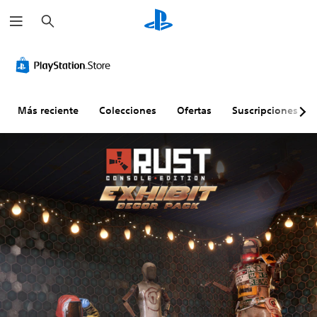
B
u
s
c
a
r
Más reciente
Colecciones
Ofertas
Suscripciones