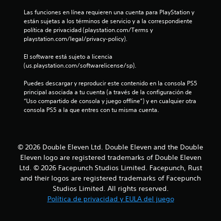
.
Las funciones en línea requieren una cuenta para PlayStation y 
2
están sujetas a los términos de servicio y a la correspondiente 
política de privacidad (playstation.com/Terms y 
6
playstation.com/legal/privacy-policy).
El software está sujeto a licencia 
e
(us.playstation.com/softwarelicense/sp).
s
Puedes descargar y reproducir este contenido en la consola PS5 
principal asociada a tu cuenta (a través de la configuración de 
t
“Uso compartido de consola y juego offline”) y en cualquier otra 
consola PS5 a la que entres con tu misma cuenta.
r
e
© 2026 Double Eleven Ltd. Double Eleven and the Double
l
Eleven logo are registered trademarks of Double Eleven
l
Ltd. © 2026 Facepunch Studios Limited. Facepunch, Rust
and their logos are registered trademarks of Facepunch
a
Studios Limited. All rights reserved.
Política de privacidad y EULA del juego
s