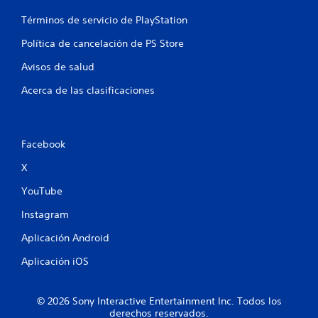
l
Términos de servicio de PlayStation
l
Política de cancelación de PS Store
a
Avisos de salud
s
Acerca de las clasificaciones
e
n
Facebook
u
X
n
YouTube
t
Instagram
o
Aplicación Android
t
Aplicación iOS
a
© 2026 Sony Interactive Entertainment Inc. Todos los
derechos reservados.