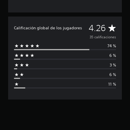
e
3
5
c
C
a
4.26
Calificación global de los jugadores
l
a
i
35 calificaciones
f
74 %
i
l
c
6 %
a
i
c
3 %
i
f
o
6 %
n
i
e
11 %
s
c
a
c
i