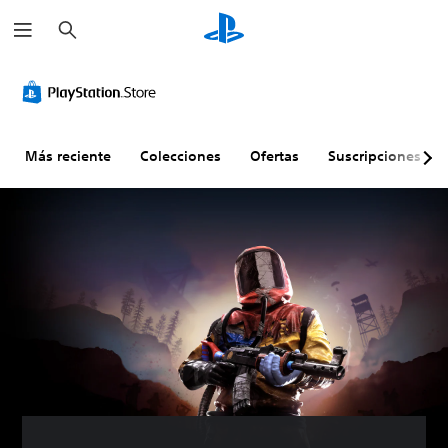
B
u
s
c
a
r
Más reciente
Colecciones
Ofertas
Suscripciones