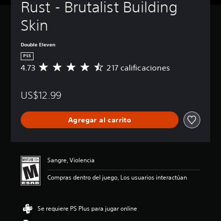
Rust - Brutalist Building 
Skin
Double Eleven
PS5
4.73
217 calificaciones
C
a
l
US$12.99
i
f
i
Agregar al carrito
c
a
c
i
ó
Sangre, Violencia
n
p
Compras dentro del juego, Los usuarios interactúan
r
o
m
Se requiere PS Plus para jugar online
e
d