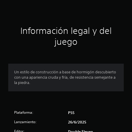
c
f
i
i
c
a
ó
c
Información legal y del
i
n
o
juego
n
p
e
s
r
o
Un estilo de construcción a base de hormigón descubierto
con una apariencia cruda y fría, de resistencia semejante a
m
la piedra.
e
d
Plataforma:
PS5
i
Lanzamiento:
26/6/2025
o
Editor:
Double Eleven