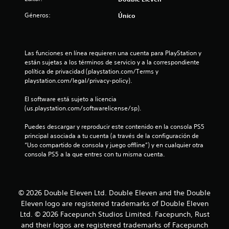
:
Géneros:
Único
4
.
Las funciones en línea requieren una cuenta para PlayStation y 
7
están sujetas a los términos de servicio y a la correspondiente 
política de privacidad (playstation.com/Terms y 
3
playstation.com/legal/privacy-policy).
El software está sujeto a licencia 
e
(us.playstation.com/softwarelicense/sp).
s
Puedes descargar y reproducir este contenido en la consola PS5 
principal asociada a tu cuenta (a través de la configuración de 
t
“Uso compartido de consola y juego offline”) y en cualquier otra 
consola PS5 a la que entres con tu misma cuenta.
r
e
© 2026 Double Eleven Ltd. Double Eleven and the Double
l
Eleven logo are registered trademarks of Double Eleven
l
Ltd. © 2026 Facepunch Studios Limited. Facepunch, Rust
and their logos are registered trademarks of Facepunch