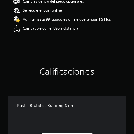
Compras dentro del juego opcionales
i
o
Se requiere jugar online
:
Admite hasta 99 jugadores online que tengan PS Plus
4
.
Compatible con el Uso a distancia
7
3
e
s
t
r
e
l
Calificaciones
l
a
s
d
e
c
Rust - Brutalist Building Skin
i
n
c
o
e
s