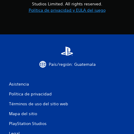
a
Studios Limited. All rights reserved.
Política de privacidad y EULA del juego
s
d
e
c
i
País/región: Guatemala
n
c
Asistencia
o
Política de privacidad
e
Términos de uso del sitio web
s
Mapa del sitio
t
PlayStation Studios
Legal