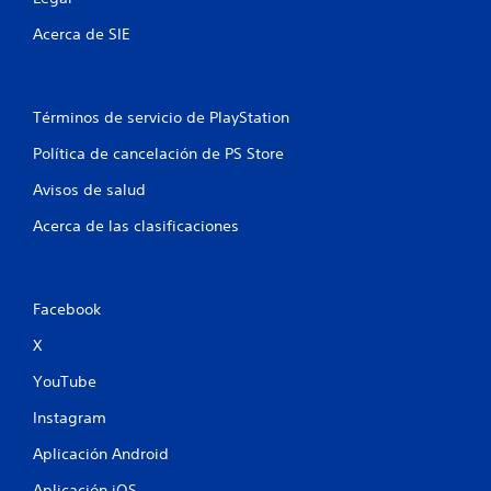
r
Acerca de SIE
e
l
Términos de servicio de PlayStation
l
Política de cancelación de PS Store
a
Avisos de salud
s
Acerca de las clasificaciones
e
n
Facebook
u
X
n
YouTube
t
Instagram
o
Aplicación Android
Aplicación iOS