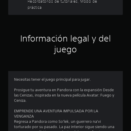
Recordatorios de tutoriales, Modo de
d
o
a
e
i
práctica
c
S
b
l
c
e
o
u
e
l
a
n
s
b
a
c
)
t
c
t
(
S
u
r
í
i
b
e
Información legal y del
m
a
t
á
o
p
s
u
n
s
f
l
juego
t
l
i
r
i
e
c
o
e
c
r
s
L
c
l
o
o
o
e
C
a
)
s
n
s
C
E
e
p
a
i
(
Necesitas tener el juego principal para jugar.
l
e
l
n
b
l
s
r
g
d
Prosigue tu aventura en Pandora con la expansión Desde
á
e
s
u
i
las Cenizas, inspirada en la nueva película Avatar: Fuego y
s
c
t
o
n
c
Ceniza.
t
i
n
a
a
o
c
r
a
s
c
EMPRENDE UNA AVENTURA IMPULSADA POR LA
r
o
j
o
i
VENGANZA
d
e
p
e
s
o
Regresa a Pandora como So'lek, un guerrero na'vi
e
s
c
n
)
torturado por su pasado. La paz interior sigue siendo una
p
,
i
e