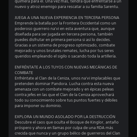
l
quimera para él. Una vez más, tendrá que enfrentarse a un
E
a
e
o
s
nuevo y atroz enemigo para rescatar a su familia Sarentu.
l
n
n
n
q
l
j
t
e
e
u
JUEGA A UNA NUEVA EXPERIENCIA EN TERCERA PERSONA
u
a
m
s
e
a
Emprende la batalla por la Frontera Occidental como un
e
l
i
d
a
poderoso guerrero na'vi en esta aventura que, aunque
g
l
g
e
p
s
diseñada para ser jugada en tercera persona, también
o
a
o
s
a
puedes disfrutar en primera persona si así lo decides.
i
t
s
e
r
e
Gracias a un sistema de progreso optimizado, combate
n
e
,
n
e
mejorado y unos brutales remates, lucha por tus seres
c
a
e
s
c
queridos empleando el sigilo o sacando toda la artillería.
n
l
y
l
i
e
u
u
e
b
n
ENFRÉNTATE A LOS TUYOS CON NUEVAS MECÁNICAS DE
u
y
d
m
i
e
COMBATE
e
a
e
l
n
Enfréntate al Clan de la Ceniza, unos na'vi implacables que
n
s
r
n
i
p
pretenden dominar Pandora. Lucha contra esta nueva
u
á
t
d
a
amenaza con un combate mejorado y en épicas peleas
t
b
a
o
a
n
contra jefes en las que el Clan de la Ceniza aprovechará
t
e
s
d
t
todo su conocimiento sobre tus puntos fuertes y débiles
í
o
m
y
d
a
para imponer su dominio.
t
p
o
e
l
u
t
e
b
l
l
EXPLORA UN MUNDO ASOLADO POR LA DESTRUCCIÓN
l
z
j
o
a
Descubre el caos que oculta el Bosque de Kinglor, antaño
o
a
a
e
s
d
próspero y ahora en llamas por culpa de una RDA más
s
r
t
j
e
crecida que nunca y un grupo bélico de guerreros del Clan
C
a
o
o