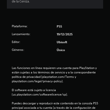
l
n
de la Ceniza.
C
j
s
y
t
p
u
d
i
s
r
a
g
n
t
o
r
a
e
t
i
d
a
r
e
c
e
s
y
2
Plataforma:
r
k
PS5
u
o
a
a
s
n
n
m
Lanzamiento:
19/12/2025
8
c
.
l
i
o
t
í
Editor:
d
Ubisoft
d
i
1
m
o
I
i
v
i
Géneros:
Único
s
f
n
o
c
t
i
i
v
s
e
m
c
e
s
d
a
p
a
o
r
e
Las funciones en línea requieren una cuenta para PlayStation y 
o
r
n
t
s
l
están sujetas a los términos de servicio y a la correspondiente 
r
l
m
i
i
política de privacidad (playstation.com/Terms y 
t
a
á
e
i
ó
playstation.com/legal/privacy-policy).
a
c
s
m
n
n
o
f
p
f
El software está sujeto a licencia 
t
d
n
á
o
(us.playstation.com/softwarelicense/sp).
e
f
e
c
)
i
s
i
j
i
.
Puedes descargar y reproducir este contenido en la consola PS5 
d
g
o
l
principal asociada a tu cuenta (a través de la configuración de 
c
u
u