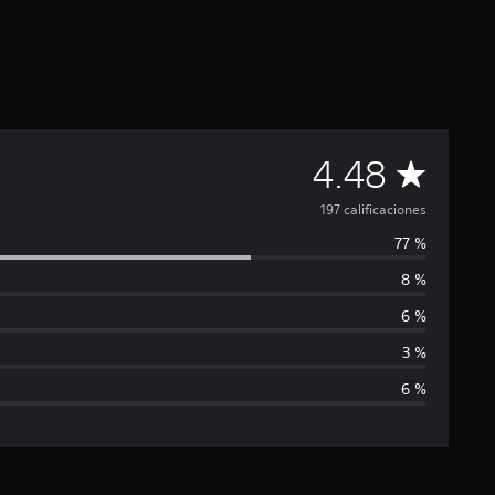
C
4.48
a
197 calificaciones
77 %
l
8 %
i
6 %
f
3 %
6 %
i
c