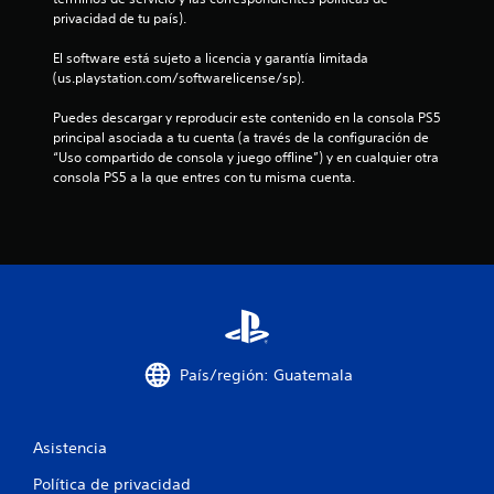
E
a
e
o
privacidad de tu país).
s
l
n
n
n
q
j
t
e
e
El software está sujeto a licencia y garantía limitada 
u
u
a
m
s
(us.playstation.com/softwarelicense/sp).
e
e
l
i
d
a
g
l
g
e
Puedes descargar y reproducir este contenido en la consola PS5 
p
o
a
o
s
principal asociada a tu cuenta (a través de la configuración de 
a
i
t
s
e
“Uso compartido de consola y juego offline”) y en cualquier otra 
r
n
e
,
n
consola PS5 a la que entres con tu misma cuenta.
e
c
a
e
s
c
l
y
l
i
e
u
u
e
b
n
y
d
m
i
e
e
a
e
l
n
s
r
n
i
p
u
á
t
d
a
b
a
o
a
n
t
e
s
d
t
í
m
y
d
País/región: Guatemala
a
t
p
o
e
l
u
e
b
l
l
l
z
j
o
a
o
a
Asistencia
e
s
d
s
r
t
j
e
Política de privacidad
C
a
o
o