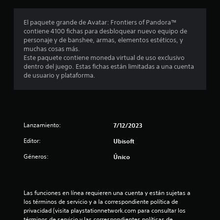
o
a
e
i
c
S
b
l
c
El paquete grande de Avatar: Frontiers of Pandora™
o
u
e
l
a
contiene 4100 fichas para desbloquear nuevo equipo de
n
s
b
a
)
personaje y de banshee, armas, elementos estéticos, y
t
c
t
(
muchas cosas más.
S
u
r
í
b
Este paquete contiene moneda virtual de uso exclusivo
e
m
a
t
á
dentro del juego. Estas fichas están limitadas a una cuenta
o
p
s
u
de usuario y plataforma.
s
f
l
t
l
i
r
i
e
o
e
c
r
s
L
c
l
o
o
e
C
a
)
s
n
s
C
Lanzamiento:
7/12/2023
E
p
a
i
(
l
e
l
n
Editor:
Ubisoft
b
l
r
g
d
á
e
Géneros:
s
u
Único
i
s
c
o
n
c
t
i
n
a
a
o
c
a
s
c
r
o
j
o
Las funciones en línea requieren una cuenta y están sujetas a 
i
d
e
p
s
los términos de servicio y a la correspondiente política de 
o
e
s
c
privacidad (visita playstationnetwork.com para consultar los 
n
)
p
,
i
términos de servicio y las correspondientes políticas de 
e