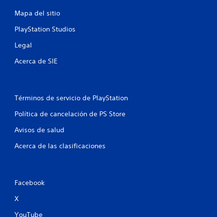
c
n
C
j
s
y
t
Mapa del sitio
p
u
i
s
a
r
a
g
n
t
o
PlayStation Studios
r
a
t
i
c
d
a
r
e
c
e
Legal
s
y
r
k
u
i
o
a
a
s
Acerca de SIE
n
n
m
c
.
l
o
i
o
t
í
d
d
i
m
n
o
I
i
v
i
Términos de servicio de PlayStation
s
f
n
o
t
e
i
i
v
s
Política de cancelación de PS Store
e
m
c
e
s
d
s
p
a
Avisos de salud
o
r
e
o
r
n
t
s
r
l
Acerca de las clasificaciones
m
i
i
t
a
á
e
ó
a
c
s
m
n
n
o
f
p
t
d
n
Facebook
á
o
e
f
e
c
)
s
i
X
j
i
.
d
g
o
l
u
YouTube
u