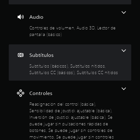
a
s
e
e
e
í
m
i
s
l
t
á
g
e
d
u
d
Audio
s
n
p
e
l
f
a
u
d
o
Controles de volumen, Audio 3D, Lector de
i
á
c
e
e
s
pantalla (básico)
c
i
d
s
s
o
i
ó
a
a
e
l
n
n
f
p
:
d
.
o
í
Subtítulos
r
i
í
o
e
f
1
r
p
Subtítulos (básicos), Subtítulos nítidos,
s
S
e
l
a
Subtítulos CC (básicos), Subtítulos CC nítidos
e
e
r
e
o
r
n
e
n
s
a
t
n
s
s
s
l
a
c
i
Controles
o
o
n
i
t
b
n
s
d
a
Reasignación del control (básica),
i
i
e
e
r
r
Sensibilidad de joystick ajustable (básica),
d
v
l
u
l
o
e
Inversión de joystick ajustable (básica), Se
i
n
o
e
s
n
a
d
puede jugar sin pulsaciones rápidas de
s
a
t
m
a
.
botones, Se puede jugar sin controles de
l
t
o
a
d
movimiento, Se puede jugar sin controles
u
s
n