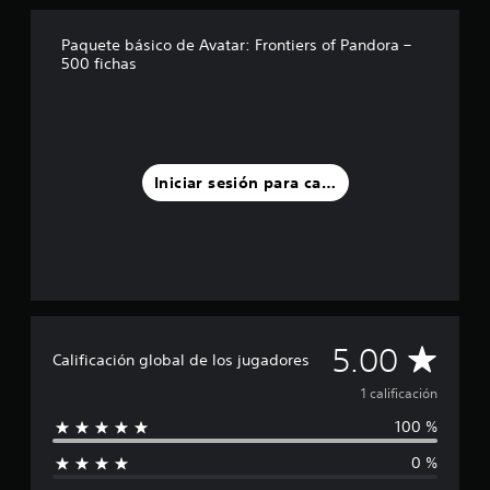
ó
l
e
i
p
n
l
s
é
e
p
a
E
Paquete básico de Avatar: Frontiers of Pandora –
.
n
r
r
s
500 fichas
v
e
s
e
e
e
s
o
d
n
A
n
p
n
e
u
u
t
o
a
f
n
d
o
s
j
i
t
i
s
i
e
n
o
Iniciar sesión para calificar
o
b
s
r
i
t
l
p
3
á
d
a
e
r
D
a
l
p
c
i
a
d
i
P
a
n
l
e
d
u
m
c
t
1
e
o
b
i
e
c
d
s
i
p
r
a
e
s
C
5.00
a
a
n
l
Calificación global de los jugadores
s
i
r
l
a
i
e
a
l
e
m
1 calificación
t
f
s
o
s
p
i
i
t
100 %
l
s
.
v
c
l
a
c
a
a
i
b
0 %
o
i
o
c
f
l
S
l