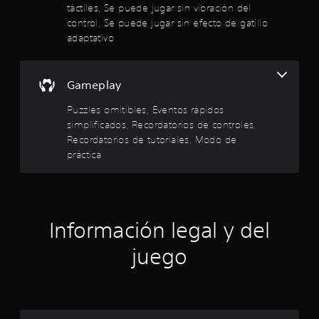
d
táctiles, Se puede jugar sin vibración del
l
a
r
E
e
e
control, Se puede jugar sin efecto de gatillo
l
á
l
r
j
a
r
p
adaptativo
a
e
o
e
i
q
m
d
d
d
y
u
e
e
o
s
e
n
Gameplay
d
s
e
f
t
t
o
(
a
i
Puzzles omitibles, Eventos rápidos
o
r
a
c
c
c
simplificados, Recordatorios de controles,
s
.
c
i
k
c
v
Recordatorios de tutoriales, Modo de
i
l
a
i
i
i
práctica
L
j
o
n
t
s
e
u
n
a
u
c
e
s
s
c
a
t
s
t
u
l
e
o
l
a
o
e
Información legal y del
n
r
e
b
s
l
c
d
e
l
juego
d
a
t
e
e
s
e
u
s
p
(
q
a
r
a
b
u
a
l
t
n
á
e
.
t
t
d
s