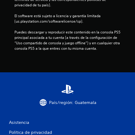
E
a
e
o
privacidad de tu país).
s
l
n
n
n
q
j
t
e
e
El software está sujeto a licencia y garantía limitada 
u
u
a
m
s
(us.playstation.com/softwarelicense/sp).
e
e
l
i
d
a
g
l
g
e
Puedes descargar y reproducir este contenido en la consola PS5 
p
o
a
o
s
principal asociada a tu cuenta (a través de la configuración de 
a
i
t
s
e
“Uso compartido de consola y juego offline”) y en cualquier otra 
r
n
e
,
n
consola PS5 a la que entres con tu misma cuenta.
e
c
a
e
s
c
l
y
l
i
e
u
u
e
b
n
y
d
m
i
e
e
a
e
l
n
s
r
n
i
p
u
á
t
d
a
b
a
o
a
n
t
e
s
d
t
í
m
y
d
País/región: Guatemala
a
t
p
o
e
l
u
e
b
l
l
l
z
j
o
a
o
a
Asistencia
e
s
d
s
r
t
j
e
Política de privacidad
C
a
o
o