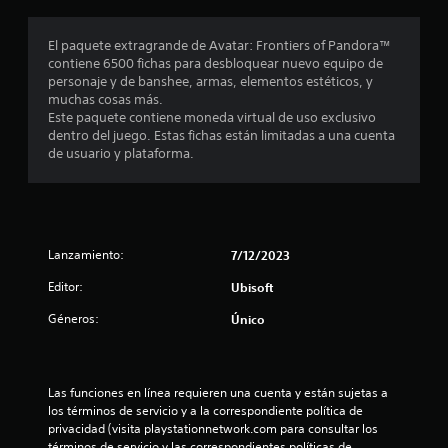
o
a
e
i
c
S
b
l
c
El paquete extragrande de Avatar: Frontiers of Pandora™
o
u
e
l
a
contiene 6500 fichas para desbloquear nuevo equipo de
n
s
b
a
)
personaje y de banshee, armas, elementos estéticos, y
t
c
t
(
muchas cosas más.
S
u
r
í
b
Este paquete contiene moneda virtual de uso exclusivo
e
m
a
t
á
dentro del juego. Estas fichas están limitadas a una cuenta
o
p
s
u
de usuario y plataforma.
s
f
l
t
l
i
r
i
e
o
e
c
r
s
L
c
l
o
o
e
C
a
)
s
n
s
C
Lanzamiento:
7/12/2023
E
p
a
i
(
l
e
l
n
Editor:
Ubisoft
b
l
r
g
d
á
e
Géneros:
s
u
Único
i
s
c
o
n
c
t
i
n
a
a
o
c
a
s
c
r
o
j
o
Las funciones en línea requieren una cuenta y están sujetas a 
i
d
e
p
s
los términos de servicio y a la correspondiente política de 
o
e
s
c
privacidad (visita playstationnetwork.com para consultar los 
n
)
p
,
i
términos de servicio y las correspondientes políticas de 
e