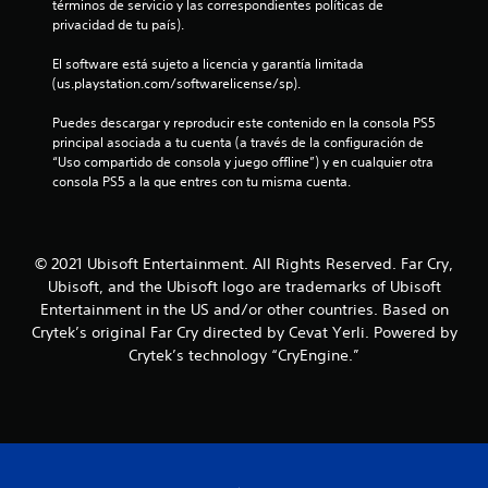
u
términos de servicio y las correspondientes políticas de 
c
E
a
d
a
privacidad de tu país).
a
l
n
e
l
v
j
t
j
q
El software está sujeto a licencia y garantía limitada 
i
u
a
o
u
(us.playstation.com/softwarelicense/sp).
s
e
l
i
y
u
g
l
e
s
Puedes descargar y reproducir este contenido en la consola PS5 
a
o
a
r
principal asociada a tu cuenta (a través de la configuración de 
t
l
i
t
m
“Uso compartido de consola y juego offline”) y en cualquier otra 
m
n
i
e
o
consola PS5 a la que entres con tu misma cuenta.
e
c
a
c
m
n
l
y
k
e
t
u
u
a
n
e
y
d
j
t
o
e
© 2021 Ubisoft Entertainment. All Rights Reserved. Far Cry,
a
u
o
a
s
r
Ubisoft, and the Ubisoft logo are trademarks of Ubisoft
.
s
t
u
á
Entertainment in the US and/or other countries. Based on
t
r
b
a
Crytek’s original Far Cry directed by Cevat Yerli. Powered by
a
a
t
e
P
Crytek’s technology “CryEngine.”
v
í
b
m
a
é
t
p
l
u
s
u
e
e
s
d
l
z
(
a
e
o
a
a
d
l
s
r
v
e
a
C
a