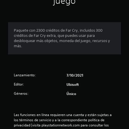
juego
i
a
l
r
ó
S
l
o
l
n
u
s
o
l
d
b
j
s
a
e
o
c
t
(
a
Paquete con 2300 créditos de Far Cry, incluidos 300
y
o
í
u
b
créditos de Far Cry extra, que puedes usar para
s
n
t
d
á
desbloquear más objetos, moneda del juego, recursos y
t
t
i
u
s
más.
i
r
o
l
i
c
o
t
o
c
k
l
a
s
o
s
e
m
C
.
s
)
b
C
d
i
E
Lanzamiento:
7/10/2021
e
(
é
l
I
l
b
Editor:
n
Ubisoft
l
n
j
á
s
e
v
u
Géneros:
Único
e
s
c
e
e
c
t
i
g
r
o
o
c
o
s
m
r
o
e
Las funciones en línea requieren una cuenta y están sujetas a 
i
u
d
s
n
los términos de servicio y a la correspondiente política de 
n
ó
e
)
c
privacidad (visita playstationnetwork.com para consultar los 
i
p
n