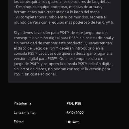
o
a
los caraesquirla, los guardianes de colores de las grietas.
v
C
l
j
- Desbloquea equipo poderoso, mejoras de armas y
n
i
p
u
j
t
herramientas para crear atajos a lo largo del mapa.
z
b
a
g
u
- Al completar Sin rumbo entre los mundos, regresa al
r
r
a
a
e
a
mundo de Yara con el equipo más poderoso de Far Cry® 6.
a
a
r
d
g
c
s
y
a
l
o
Si ya tienes la versión para PS4™ de este juego, puedes
i
o
a
)
conseguir la versión digital para PS5™ sin coste adicional y
ó
n
P
m
d
P
sin necesidad de comprar este producto. Quienes tengan
n
i
u
o
u
el disco de juego de PS4™ deberán introducirlo en la
d
d
e
d
e
e
consola PS5™ cada vez que quieran descargar o jugar a la
e
o
d
i
d
versión digital para PS5™. Quienes tengan el disco de
l
s
e
f
6
e
juego de PS4™ y compren la consola PS5™ edición digital,
c
i
s
i
s
sin lector de discos, no podrán conseguir la versión para
o
m
p
c
0
i
PS5™ sin coste adicional.
n
p
a
a
n
t
o
u
r
v
c
r
r
s
l
e
o
t
a
a
r
a
l
a
r
c
t
.
n
e
o
Plataforma:
PS4, PS5
i
l
t
l
n
r
e
j
f
Lanzamiento:
6/12/2022
e
i
s
u
i
l
Editor:
d
e
Ubisoft
g
m
u
g
u