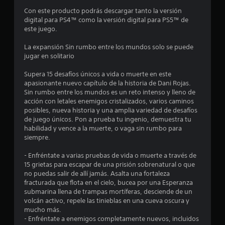
u
t
c
E
a
d
a
Con este producto podrás descargar tanto la versión
a
l
n
e
l
r
digital para PS4™ como la versión digital para PS5™ de
v
j
t
j
q
este juego.
i
u
a
o
u
e
s
e
l
i
y
La expansión Sin rumbo entre los mundos solo se puede
u
g
l
e
jugar en solitario
s
l
a
o
a
r
t
l
i
t
m
Supera 15 desafíos únicos a vida o muerte en este
l
m
n
i
e
o
apasionante nuevo capítulo de la historia de Dani Rojas.
e
c
a
c
m
Sin rumbo entre los mundos es un reto intenso y lleno de
a
n
l
y
k
e
acción con letales enemigos cristalizados, varios caminos
t
u
u
a
n
posibles, nueva historia y una amplia variedad de desafíos
e
y
s
d
j
t
de juego únicos. Pon a prueba tu ingenio, demuestra tu
o
e
a
u
o
habilidad y vence a la muerte, o vaga sin rumbo para
a
s
e
r
.
s
siempre.
t
u
á
t
r
b
a
n
- Enfréntate a varias pruebas de vida o muerte a través de
a
a
t
e
P
15 grietas para escapar de una prisión sobrenatural o que
v
í
b
m
u
a
no puedas salir de allí jamás. Asalta una fortaleza
é
t
p
l
u
fracturada que flota en el cielo, bucea por una Esperanza
s
u
e
n
e
s
submarina llena de trampas mortíferas, desciende de un
d
l
z
(
a
volcán activo, repele las tinieblas en una cueva oscura y
e
o
a
t
a
mucho más.
d
l
s
r
v
- Enfréntate a enemigos completamente nuevos, incluidos
e
a
C
a