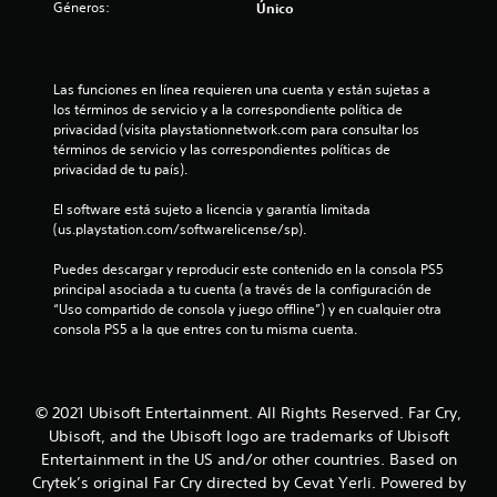
f
Géneros:
o
Único
r
o
r
v
a
e
i
a
i
n
n
c
m
t
c
i
c
i
Las funciones en línea requieren una cuenta y están sujetas a 
e
u
ó
e
los términos de servicio y a la correspondiente política de 
e
a
n
a
n
privacidad (visita playstationnetwork.com para consultar los 
l
l
,
t
términos de servicio y las correspondientes políticas de 
g
q
p
c
o
privacidad de tu país).
a
u
e
h
m
i
r
i
o
El software está sujeto a licencia y garantía limitada 
e
e
o
r
(us.playstation.com/softwarelicense/sp).
p
r
e
o
i
l
m
s
z
Puedes descargar y reproducir este contenido en la consola PS5 
a
o
p
n
o
principal asociada a tu cuenta (a través de la configuración de 
y
m
o
n
“Uso compartido de consola y juego offline”) y en cualquier otra 
.
e
s
e
t
consola PS5 a la que entres con tu misma cuenta.
n
i
a
t
b
s
S
l
o
l
u
y
d
e
v
b
u
© 2021 Ubisoft Entertainment. All Rights Reserved. Far Cry,
q
e
t
r
u
Ubisoft, and the Ubisoft logo are trademarks of Ubisoft
r
a
í
e
Entertainment in the US and/or other countries. Based on
t
n
n
t
Crytek’s original Far Cry directed by Cevat Yerli. Powered by
i
t
o